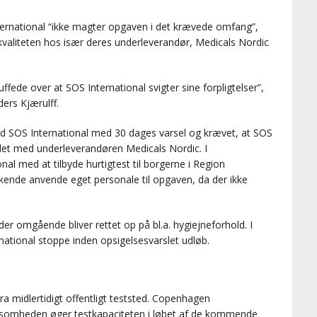
International “ikke magter opgaven i det krævede omfang”,
 kvaliteten hos især deres underleverandør, Medicals Nordic
fede over at SOS International svigter sine forpligtelser”,
ders Kjærulff.
d SOS International med 30 dages varsel og krævet, at SOS
jdet med underleverandøren Medicals Nordic. I
al med at tilbyde hurtigtest til borgerne i Region
nde anvende eget personale til opgaven, da der ikke
der omgående bliver rettet op på bl.a. hygiejneforhold. I
tional stoppe inden opsigelsesvarslet udløb.
midlertidigt offentligt teststed. Copenhagen
ksomheden øger testkapaciteten i løbet af de kommende