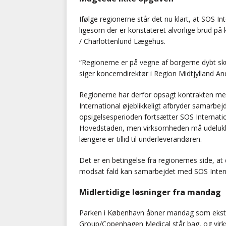
Ifølge regionerne står det nu klart, at SOS 
ligesom der er konstateret alvorlige brud på
/ Charlottenlund Lægehus.
“Regionerne er på vegne af borgerne dybt skuf
siger koncerndirektør i Region Midtjylland An
Regionerne har derfor opsagt kontrakten me
International øjeblikkeligt afbryder samarbe
opsigelsesperioden fortsætter SOS Internation
Hovedstaden, men virksomheden må udelukke
længere er tillid til underleverandøren.
Det er en betingelse fra regionernes side, at 
modsat fald kan samarbejdet med SOS Interna
Midlertidige løsninger fra mandag
Parken i København åbner mandag som ekstra 
Group/Copenhagen Medical står bag, og vir