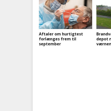
Aftaler om hurtigtest
Brandvæ
forlænges frem til
depot 
september
værnem