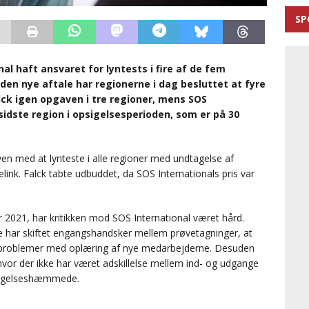
SP
l haft ansvaret for lyntests i fire af de fem
den nye aftale har regionerne i dag besluttet at fyre
alck igen opgaven i tre regioner, mens SOS
 sidste region i opsigelsesperioden, som er på 30
en med at lynteste i alle regioner med undtagelse af
link. Falck tabte udbuddet, da SOS Internationals pris var
ar 2021, har kritikken mod SOS International været hård.
e har skiftet engangshandsker mellem prøvetagninger, at
re problemer med oplæring af nye medarbejderne. Desuden
vor der ikke har været adskillelse mellem ind- og udgange
vægelseshæmmede.