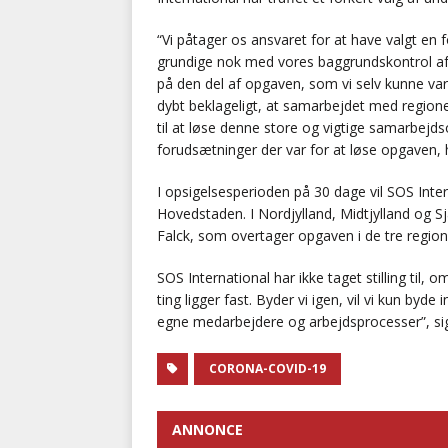
“Vi påtager os ansvaret for at have valgt en 
grundige nok med vores baggrundskontrol af 
på den del af opgaven, som vi selv kunne v
dybt beklageligt, at samarbejdet med regionern
til at løse denne store og vigtige samarbej
forudsætninger der var for at løse opgaven, h
I opsigelsesperioden på 30 dage vil SOS Intern
Hovedstaden. I Nordjylland, Midtjylland og S
Falck, som overtager opgaven i de tre region
SOS International har ikke taget stilling til, 
ting ligger fast. Byder vi igen, vil vi kun by
egne medarbejdere og arbejdsprocesser”, sige
CORONA-COVID-19
ANNONCE