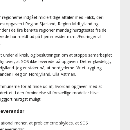
regionerne indgået midlertidige aftaler med Falck, der i
estopgaven i Region Sjælland, Region Midtjylland og
der i de fire berørte regioner mandag hurtigtestet fra de
lerede har meldt ud på hjemmesider m.m. Ændringer vil
.
et under al kritik, og beslutningen om at stoppe samarbejdet
erlig over, at SOS ikke leverede på opgaven. Det er glædeligt,
rdjylland. Jeg er sikker på, at nordjyderne får et trygt og
rmanden i Region Nordjylland, Ulla Astman.
ommunerne for at finde ud af, hvordan opgaven med at
ttet. I den forbindelse vil forskellige modeller blive
iggjort hurtigst muligt.
rleverandør
rnational mener, at problemerne skyldes, at SOS
derleverandør: