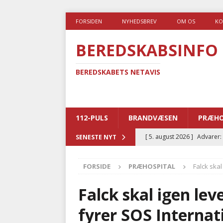
FORSIDEN
NYHEDSBREV
OM OS
KO
BEREDSKABSINFO
BEREDSKABETS NETAVIS
112-PULS
BRANDVÆSEN
PRÆHO
[ 5. august 2026 ]
Advarer:
SENESTE NYT
i det offentlige
PRÆHOSP
FORSIDE
PRÆHOSPITAL
Falck skal
[ 5. august 2026 ]
Ny ambul
[ 4. august 2026 ]
Brandvæs
Falck skal igen lev
BRANDVÆSEN
fyrer SOS Internat
[ 4. august 2026 ]
Ny treåri