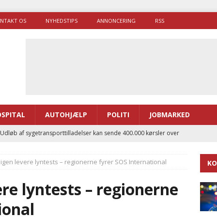
NTAKT OS
NYHEDSTIPS
ANNONCERING
RSS
SPITAL
AUTOHJÆLP
POLITI
JOBMARKED
 Udløb af sygetransporttilladelser kan sende 400.000 kørsler over
ITAL
 igen levere lyntests – regionerne fyrer SOS International
KO
ance og el-sygetransportvogn til Samsø
PRÆHOSPITAL
enerne brugte lidt længere tid på at komme af sted i 2025
ere lyntests – regionerne
ional
g politiuddannelse skal ruste betjentene til mere kompleks