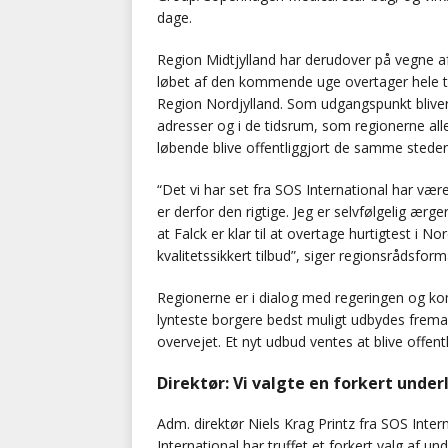
dage.
Region Midtjylland har derudover på vegne af 
løbet af den kommende uge overtager hele t
Region Nordjylland. Som udgangspunkt bliver 
adresser og i de tidsrum, som regionerne al
løbende blive offentliggjort de samme steder
“Det vi har set fra SOS International har vær
er derfor den rigtige. Jeg er selvfølgelig ærg
at Falck er klar til at overtage hurtigtest i No
kvalitetssikkert tilbud”, siger regionsrådsfo
Regionerne er i dialog med regeringen og k
lynteste borgere bedst muligt udbydes fremadre
overvejet. Et nyt udbud ventes at blive offentl
Direktør: Vi valgte en forkert unde
Adm. direktør Niels Krag Printz fra SOS Inte
International har truffet et forkert valg af un