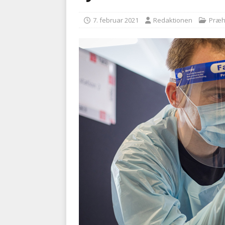
kriminalitet
POLITI
7. februar 2021
Redaktionen
Præh
[ 6. august 2026 ]
Brandvæs
BRANDVÆSEN