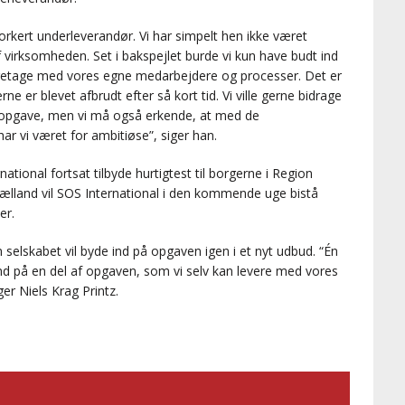
forkert underleverandør. Vi har simpelt hen ikke været
virksomheden. Set i bakspejlet burde vi kun have budt ind
aretage med vores egne medarbejdere og processer. Det er
e er blevet afbrudt efter så kort tid. Vi ville gerne bidrage
dsopgave, men vi må også erkende, at med de
ar vi været for ambitiøse”, siger han.
ational fortsat tilbyde hurtigtest til borgerne i Region
jælland vil SOS International i den kommende uge bistå
er.
om selskabet vil byde ind på opgaven igen i et nyt udbud. “Én
de ind på en del af opgaven, som vi selv kan levere med vores
r Niels Krag Printz.