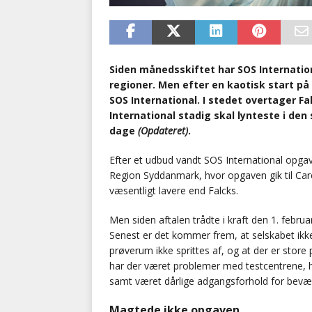
Siden månedsskiftet har SOS Internationa
regioner. Men efter en kaotisk start på 
SOS International. I stedet overtager F
International stadig skal lynteste i den
dage
(Opdateret)
.
Efter et udbud vandt SOS International opgav
Region Syddanmark, hvor opgaven gik til Care
væsentligt lavere end Falcks.
Men siden aftalen trådte i kraft den 1. febru
Senest er det kommer frem, at selskabet ikk
prøverum ikke sprittes af, og at der er sto
har der været problemer med testcentrene, h
samt været dårlige adgangsforhold for be
Magtede ikke opgaven