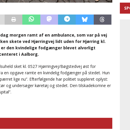
SP
andag morgen ramt af en ambulance, som var på vej
ken skete ved Hjørringvej lidt uden for Hjørring kl.
r er den kvindelige fodgænger blevet alvorligt
centeret i Aalborg.
lsuheld sket kl. 0527 Hjørringvej/Bøgstedvej øst for
fra en opgave ramte en kvindelig fodgænger på stedet. Hun
ærret lige nu”. Efterfølgende har politiet suppleret oplyst:
tør og undersøger køretøj og stedet. Den tilskadekomne er
pital”.