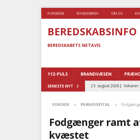
FORSIDEN
NYHEDSBREV
OM OS
KO
BEREDSKABSINFO
BEREDSKABETS NETAVIS
112-PULS
BRANDVÆSEN
PRÆHO
[ 5. august 2026 ]
Advarer:
SENESTE NYT
i det offentlige
PRÆHOSP
FORSIDE
PRÆHOSPITAL
Fodgænger
[ 5. august 2026 ]
Ny ambul
[ 4. august 2026 ]
Brandvæs
Fodgænger ramt af
BRANDVÆSEN
kvæstet
[ 4. august 2026 ]
Ny treåri