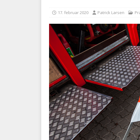
kriminalitet
POLITI
17. februar 2020
Patrick Larsen
Pr
[ 6. august 2026 ]
Brandvæs
BRANDVÆSEN