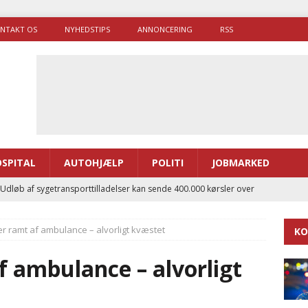
NTAKT OS
NYHEDSTIPS
ANNONCERING
RSS
SPITAL
AUTOHJÆLP
POLITI
JOBMARKED
 Udløb af sygetransporttilladelser kan sende 400.000 kørsler over
ITAL
 ramt af ambulance – alvorligt kvæstet
KO
ance og el-sygetransportvogn til Samsø
PRÆHOSPITAL
enerne brugte lidt længere tid på at komme af sted i 2025
 ambulance – alvorligt
g politiuddannelse skal ruste betjentene til mere kompleks