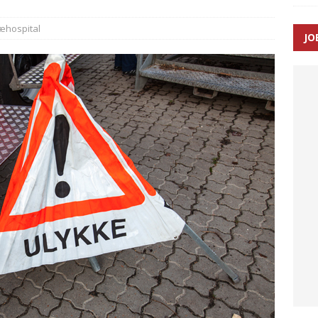
æhospital
JO
enernes gennemsnitlige responstid steg med 9 sekunder i 2025