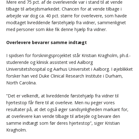
Mere end 75 pct. af de overlevende var i stand til at vende
tilbage til arbejdsmarkedet. Chancen for at vende tilbage i
arbejde var dog ca. 40 pct. større for overlevere, som havde
modtaget livreddende førstehjælp fra vidner, sammenlignet
med personer som ikke fik denne hjælp fra vidner.
Overlevere bevarer samme indtægt
I spidsen for forskningsprojektet står Kristian Kragholm, ph.d.-
studerende og klinisk assistent ved Aalborg
Universitetshospital og Aarhus Universitet i Aalborg. I øjeblikket
forsker han ved Duke Clinical Research Institute i Durham,
North Carolina.
”Det er velkendt, at livreddende førstehjælp fra vidner til
hjertestop får flere til at overleve. Men nu peger vores
resultater på, at det også øger sandsynligheden markant for,
at overlevere kan vende tilbage til arbejde og bevare den
samme indtægt som før deres hjertestop”, siger Kristian
Kragholm.