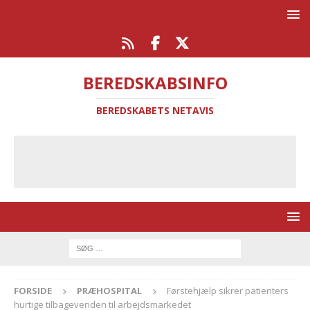
BEREDSKABSINFO
BEREDSKABETS NETAVIS
FORSIDE
PRÆHOSPITAL
Førstehjælp sikrer patienters
hurtige tilbagevenden til arbejdsmarkedet