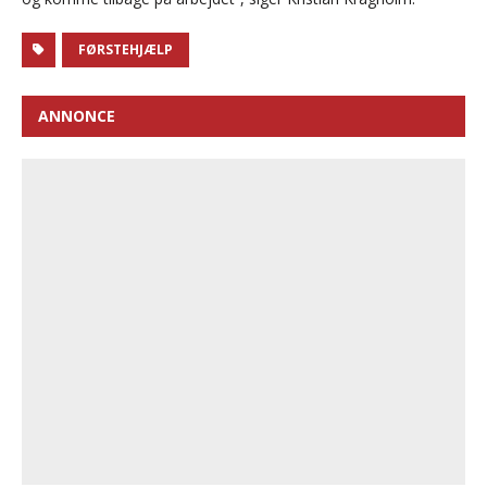
FØRSTEHJÆLP
ANNONCE