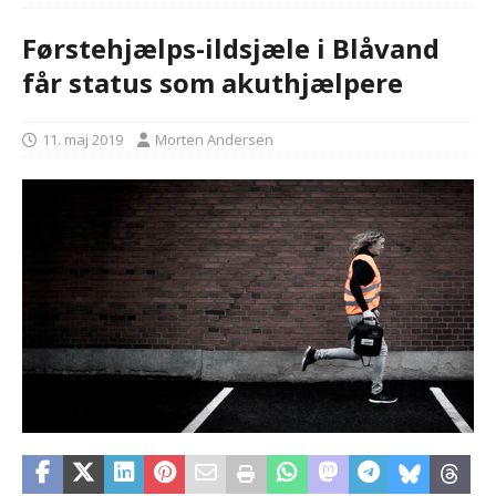
Førstehjælps-ildsjæle i Blåvand
får status som akuthjælpere
11. maj 2019
Morten Andersen