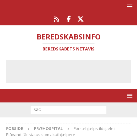
BEREDSKABSINFO
BEREDSKABETS NETAVIS
FORSIDE
PRÆHOSPITAL
Førstehjælps-ildsjæle i
Blåvand får status som akuthjælpere