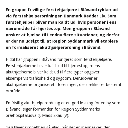
En gruppe frivillige førstehjælpere i Blåvand rykker ud
via førstehjælperordningen Danmark Redder Liv. Som
førstehjælper bliver man kaldt ud, hvis personer i ens
nærområde får hjertestop. Men gruppen i Blåvand
ønsker at hjælpe til i endnu flere situationer, og derfor
er der nu udsigt til, at Region Syddanmark vil etablere
en formaliseret akuthjælperordning i Blåvand.
Hidtil har gruppen i Blåvand fungeret som førstehjælpere.
Førstehjælperne bliver kaldt ud til hjertestop, mens
akuthjælperne bliver kaldt ud til flere typer opgaver,
eksempelvis trafikuheld og sygdom. Derudover er
akuthjælperne organiseret i foreninger, der dækker et bestemt
område.
En frivillig akuthjælperordning er en god løsning for en by som
Blåvand, siger formanden for Region Syddanmarks
præhospitaludvalg, Mads Skau (V):
”Jeg bliver simpelthen så glad, når der er mennesker, der