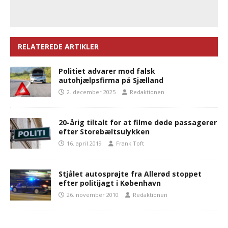
RELATEREDE ARTIKLER
Politiet advarer mod falsk
autohjælpsfirma på Sjælland
2. december 2025
Redaktionen
20-årig tiltalt for at filme døde passagerer
efter Storebæltsulykken
16. april 2019
Frank Toft
Stjålet autosprøjte fra Allerød stoppet
efter politijagt i København
26. november 2010
Redaktionen