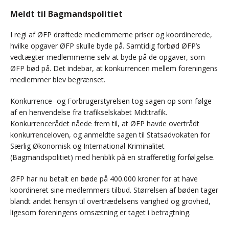
Meldt til Bagmandspolitiet
I regi af ØFP drøftede medlemmerne priser og koordinerede,
hvilke opgaver ØFP skulle byde på. Samtidig forbød ØFP’s
vedtægter medlemmerne selv at byde på de opgaver, som
ØFP bød på. Det indebar, at konkurrencen mellem foreningens
medlemmer blev begrænset.
Konkurrence- og Forbrugerstyrelsen tog sagen op som følge
af en henvendelse fra trafikselskabet Midttrafik.
Konkurrencerådet nåede frem til, at ØFP havde overtrådt
konkurrenceloven, og anmeldte sagen til Statsadvokaten for
Særlig Økonomisk og International Kriminalitet
(Bagmandspolitiet) med henblik på en strafferetlig forfølgelse.
ØFP har nu betalt en bøde på 400.000 kroner for at have
koordineret sine medlemmers tilbud. Størrelsen af bøden tager
blandt andet hensyn til overtrædelsens varighed og grovhed,
ligesom foreningens omsætning er taget i betragtning.