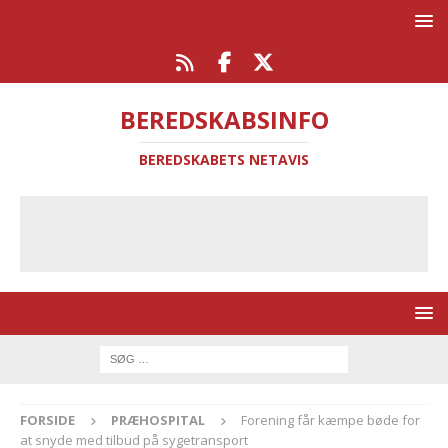
BEREDSKABSINFO
BEREDSKABETS NETAVIS
FORSIDE
PRÆHOSPITAL
Forening får kæmpe bøde for
at snyde med tilbud på sygetransport