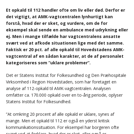
Et opkald til 112 handler ofte om liv eller død. Derfor er
det vigtigt, at AMK-vagtcentralen lynhurtigt kan
forstå, hvad der er sket, og vurdere, om de for
eksempel skal sende en ambulance med udrykning eller
ej. Men i mange tilfælde har vagtcentralens ansatte
svært ved at afkode situationen lige med det samme.
Faktisk er 20 pct. af alle opkald til Hovedstadens AMK-
vagtcentral af en sådan karakter, at de af personalet
kategoriseres som ”uklare problemer”.
Det er Statens Institut for Folkesundhed og Den Præhospitale
Virksomhed i Region Hovedstaden, som har foretaget en
analyse af 112-opkald til AMK-vagtcentralen. Analysen
omfatter ca. 170.000 opkald over en to-årig periode, oplyser
Statens Institut for Folkesundhed.
”At omkring 20 procent af alle opkald er uklare, synes af
mange. Men et opkald til 112 er også en yderst kritisk
kommunikationssituation. For eksempel har borgeren ofte
svært ved at forklare, hvad der er sket, eller også er