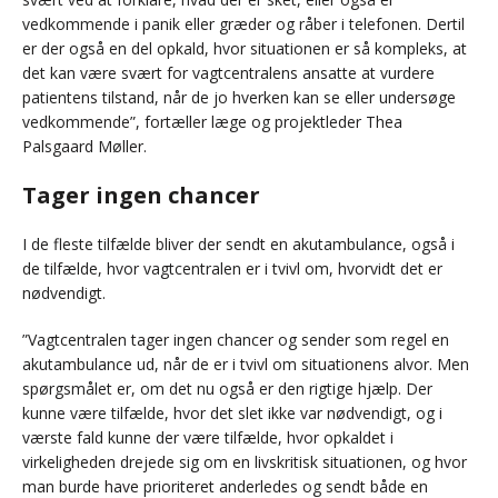
vedkommende i panik eller græder og råber i telefonen. Dertil
er der også en del opkald, hvor situationen er så kompleks, at
det kan være svært for vagtcentralens ansatte at vurdere
patientens tilstand, når de jo hverken kan se eller undersøge
vedkommende”, fortæller læge og projektleder Thea
Palsgaard Møller.
Tager ingen chancer
I de fleste tilfælde bliver der sendt en akutambulance, også i
de tilfælde, hvor vagtcentralen er i tvivl om, hvorvidt det er
nødvendigt.
”Vagtcentralen tager ingen chancer og sender som regel en
akutambulance ud, når de er i tvivl om situationens alvor. Men
spørgsmålet er, om det nu også er den rigtige hjælp. Der
kunne være tilfælde, hvor det slet ikke var nødvendigt, og i
værste fald kunne der være tilfælde, hvor opkaldet i
virkeligheden drejede sig om en livskritisk situationen, og hvor
man burde have prioriteret anderledes og sendt både en