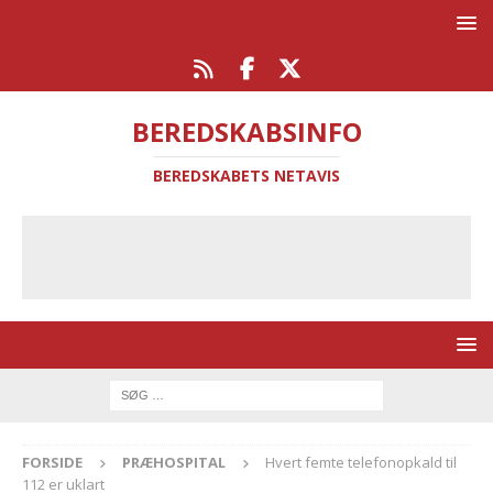
BEREDSKABSINFO
BEREDSKABETS NETAVIS
FORSIDE
PRÆHOSPITAL
Hvert femte telefonopkald til
112 er uklart