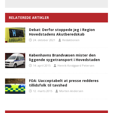
RELATEREDE ARTIKLER
Debat: Derfor stoppede jeg i Region
Hovedstadens Akutberedskab
24. oktober 2021
Redaktionen
Københavns Brandvæsen mister den
liggende sygetransport i Hovedstaden
14. april 2015
Henrik Kvistgaard Petersen
FOA: Uacceptabelt at presse redderes
tillidsfolk til tavshed
12. marts 2015
Morten Andersen