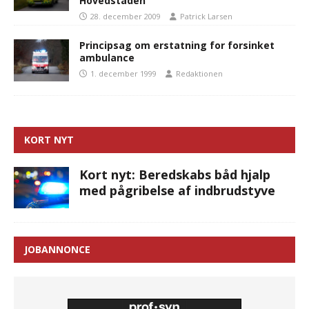
Hovedstaden
28. december 2009
Patrick Larsen
Principsag om erstatning for forsinket
ambulance
1. december 1999
Redaktionen
KORT NYT
Kort nyt: Beredskabs båd hjalp
med pågribelse af indbrudstyve
JOBANNONCE