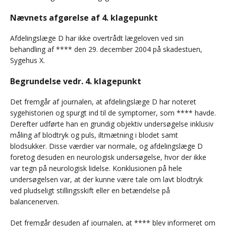
Nævnets afgørelse af 4. klagepunkt
Afdelingslæge D har ikke overtrådt lægeloven ved sin
behandling af **** den 29. december 2004 på skadestuen,
Sygehus X.
Begrundelse vedr. 4. klagepunkt
Det fremgår af journalen, at afdelingslæge D har noteret
sygehistorien og spurgt ind til de symptomer, som **** havde.
Derefter udførte han en grundig objektiv undersøgelse inklusiv
måling af blodtryk og puls, iltmætning i blodet samt
blodsukker. Disse værdier var normale, og afdelingslæge D
foretog desuden en neurologisk undersøgelse, hvor der ikke
var tegn på neurologisk lidelse. Konklusionen på hele
undersøgelsen var, at der kunne være tale om lavt blodtryk
ved pludseligt stillingsskift eller en betændelse på
balancenerven.
Det fremgår desuden af journalen, at **** blev informeret om