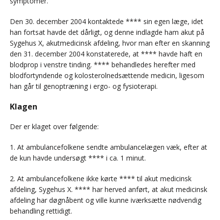
symptomer.
Den 30. december 2004 kontaktede **** sin egen læge, idet
han fortsat havde det dårligt, og denne indlagde ham akut på
Sygehus X, akutmedicinsk afdeling, hvor man efter en skanning
den 31. december 2004 konstaterede, at **** havde haft en
blodprop i venstre tinding. **** behandledes herefter med
blodfortyndende og kolosterolnedsættende medicin, ligesom
han går til genoptræning i ergo- og fysioterapi.
Klagen
Der er klaget over følgende:
1. At ambulancefolkene sendte ambulancelægen væk, efter at
de kun havde undersøgt **** i ca. 1 minut.
2. At ambulancefolkene ikke kørte **** til akut medicinsk
afdeling, Sygehus X. **** har herved anført, at akut medicinsk
afdeling har døgnåbent og ville kunne iværksætte nødvendig
behandling rettidigt.