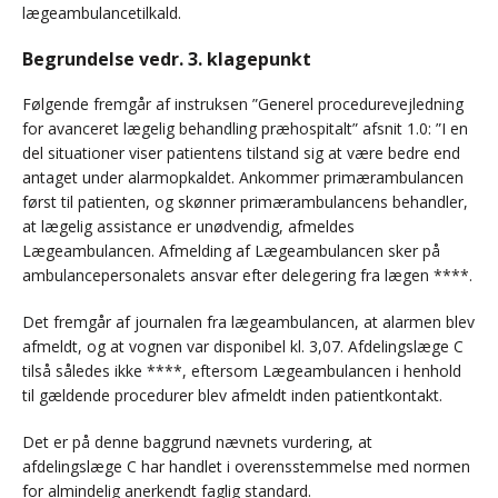
lægeambulancetilkald.
Begrundelse vedr. 3. klagepunkt
Følgende fremgår af instruksen ”Generel procedurevejledning
for avanceret lægelig behandling præhospitalt” afsnit 1.0: ”I en
del situationer viser patientens tilstand sig at være bedre end
antaget under alarmopkaldet. Ankommer primærambulancen
først til patienten, og skønner primærambulancens behandler,
at lægelig assistance er unødvendig, afmeldes
Lægeambulancen. Afmelding af Lægeambulancen sker på
ambulancepersonalets ansvar efter delegering fra lægen ****.
Det fremgår af journalen fra lægeambulancen, at alarmen blev
afmeldt, og at vognen var disponibel kl. 3,07. Afdelingslæge C
tilså således ikke ****, eftersom Lægeambulancen i henhold
til gældende procedurer blev afmeldt inden patientkontakt.
Det er på denne baggrund nævnets vurdering, at
afdelingslæge C har handlet i overensstemmelse med normen
for almindelig anerkendt faglig standard.