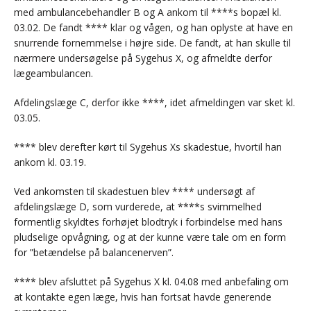
med ambulancebehandler B og A ankom til ****s bopæl kl.
03.02. De fandt **** klar og vågen, og han oplyste at have en
snurrende fornemmelse i højre side. De fandt, at han skulle til
nærmere undersøgelse på Sygehus X, og afmeldte derfor
lægeambulancen.
Afdelingslæge C, derfor ikke ****, idet afmeldingen var sket kl.
03.05.
**** blev derefter kørt til Sygehus Xs skadestue, hvortil han
ankom kl. 03.19.
Ved ankomsten til skadestuen blev **** undersøgt af
afdelingslæge D, som vurderede, at ****s svimmelhed
formentlig skyldtes forhøjet blodtryk i forbindelse med hans
pludselige opvågning, og at der kunne være tale om en form
for ”betændelse på balancenerven”.
**** blev afsluttet på Sygehus X kl. 04.08 med anbefaling om
at kontakte egen læge, hvis han fortsat havde generende