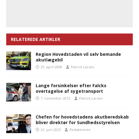
RELATEREDE ARTIKLER
Region Hovedstaden vil selv bemande
akutlægebil
23. april 2008
Patrick Larsen
Lange forsinkelser efter Falcks
overtagelse af sygetransport
7. november 2012
Patrick Larsen
Chefen for hovedstadens akutberedskab
bliver direktør for Sundhedsstyrelsen
22. juni 2023
Redaktionen