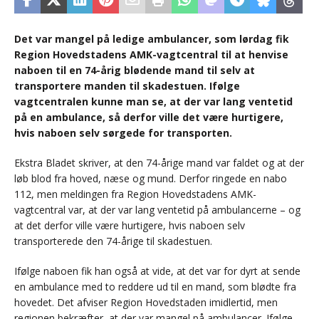
Det var mangel på ledige ambulancer, som lørdag fik
Region Hovedstadens AMK-vagtcentral til at henvise
naboen til en 74-årig blødende mand til selv at
transportere manden til skadestuen. Ifølge
vagtcentralen kunne man se, at der var lang ventetid
på en ambulance, så derfor ville det være hurtigere,
hvis naboen selv sørgede for transporten.
Ekstra Bladet skriver, at den 74-årige mand var faldet og at der
løb blod fra hoved, næse og mund. Derfor ringede en nabo
112, men meldingen fra Region Hovedstadens AMK-
vagtcentral var, at der var lang ventetid på ambulancerne – og
at det derfor ville være hurtigere, hvis naboen selv
transporterede den 74-årige til skadestuen.
Ifølge naboen fik han også at vide, at det var for dyrt at sende
en ambulance med to reddere ud til en mand, som blødte fra
hovedet. Det afviser Region Hovedstaden imidlertid, men
regionen bekræfter, at der var mangel på ambulancer. Ifølge