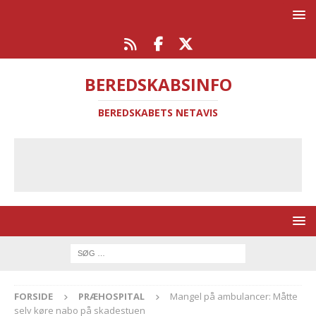
BEREDSKABSINFO
BEREDSKABETS NETAVIS
FORSIDE
PRÆHOSPITAL
Mangel på ambulancer: Måtte
selv køre nabo på skadestuen