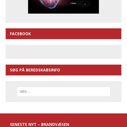
FACEBOOK
SØG PÅ BEREDSKABSINFO
SENESTE NYT – BRANDVÆSEN