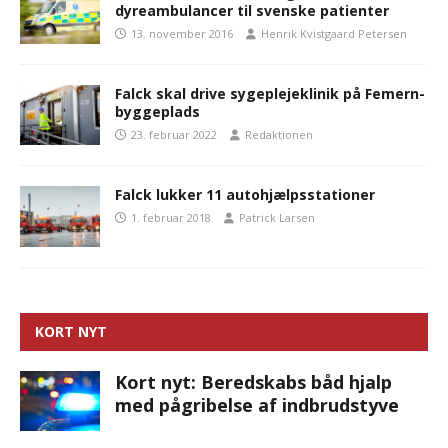
dyreambulancer til svenske patienter
13. november 2016
Henrik Kvistgaard Petersen
Falck skal drive sygeplejeklinik på Femern-
byggeplads
23. februar 2022
Redaktionen
Falck lukker 11 autohjælpsstationer
1. februar 2018
Patrick Larsen
KORT NYT
Kort nyt: Beredskabs båd hjalp
med pågribelse af indbrudstyve