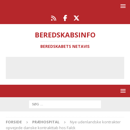
BEREDSKABSINFO
BEREDSKABETS NETAVIS
FORSIDE
PRÆHOSPITAL
Nye udenlandske kontrakter
opvejede danske kontrakttab hos Falck