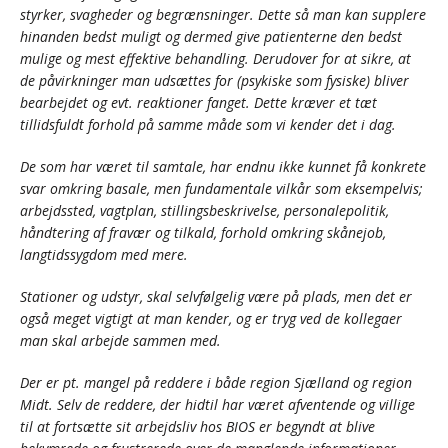
styrker, svagheder og begrænsninger. Dette så man kan supplere
hinanden bedst muligt og dermed give patienterne den bedst
mulige og mest effektive behandling. Derudover for at sikre, at
de påvirkninger man udsættes for (psykiske som fysiske) bliver
bearbejdet og evt. reaktioner fanget. Dette kræver et tæt
tillidsfuldt forhold på samme måde som vi kender det i dag.
De som har været til samtale, har endnu ikke kunnet få konkrete
svar omkring basale, men fundamentale vilkår som eksempelvis;
arbejdssted, vagtplan, stillingsbeskrivelse, personalepolitik,
håndtering af fravær og tilkald, forhold omkring skånejob,
langtidssygdom med mere.
Stationer og udstyr, skal selvfølgelig være på plads, men det er
også meget vigtigt at man kender, og er tryg ved de kollegaer
man skal arbejde sammen med.
Der er pt. mangel på reddere i både region Sjælland og region
Midt. Selv de reddere, der hidtil har været afventende og villige
til at fortsætte sit arbejdsliv hos BIOS er begyndt at blive