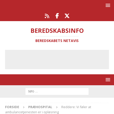
BEREDSKABSINFO
BEREDSKABETS NETAVIS
FORSIDE
PRÆHOSPITAL
Reddere: Vi føler at
ambulancetjenesten er i opløsning