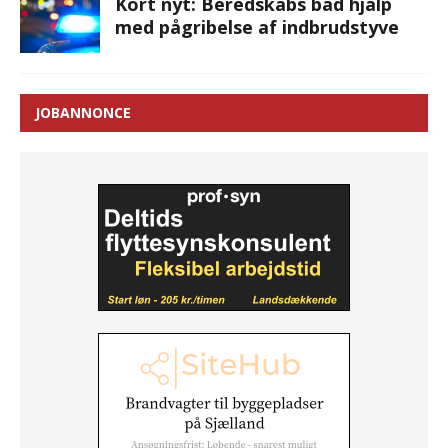
Kort nyt: Beredskabs båd hjalp
med pågribelse af indbrudstyve
JOBANNONCE