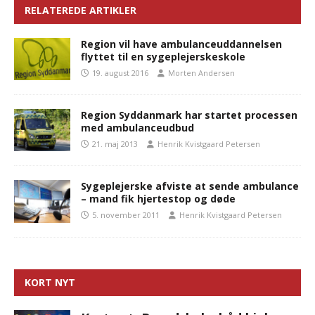
RELATEREDE ARTIKLER
Region vil have ambulanceuddannelsen
flyttet til en sygeplejerskeskole
19. august 2016
Morten Andersen
Region Syddanmark har startet processen
med ambulanceudbud
21. maj 2013
Henrik Kvistgaard Petersen
Sygeplejerske afviste at sende ambulance
– mand fik hjertestop og døde
5. november 2011
Henrik Kvistgaard Petersen
KORT NYT