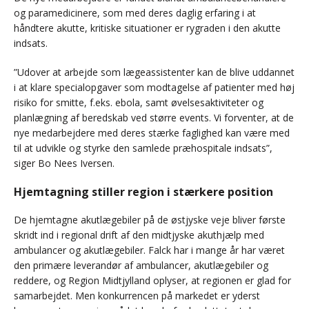
og paramedicinere, som med deres daglig erfaring i at
håndtere akutte, kritiske situationer er rygraden i den akutte
indsats.
”Udover at arbejde som lægeassistenter kan de blive uddannet
i at klare specialopgaver som modtagelse af patienter med høj
risiko for smitte, f.eks. ebola, samt øvelsesaktiviteter og
planlægning af beredskab ved større events. Vi forventer, at de
nye medarbejdere med deres stærke faglighed kan være med
til at udvikle og styrke den samlede præhospitale indsats”,
siger Bo Nees Iversen.
Hjemtagning stiller region i stærkere position
De hjemtagne akutlægebiler på de østjyske veje bliver første
skridt ind i regional drift af den midtjyske akuthjælp med
ambulancer og akutlægebiler. Falck har i mange år har været
den primære leverandør af ambulancer, akutlægebiler og
reddere, og Region Midtjylland oplyser, at regionen er glad for
samarbejdet. Men konkurrencen på markedet er yderst