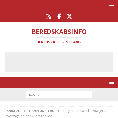
BEREDSKABSINFO
BEREDSKABETS NETAVIS
FORSIDE
PRÆHOSPITAL
Region er klar til lørdagens
overtagelse af akutlægebiler