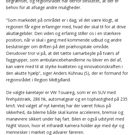
begrænset, og regionsrådet har derfor besluttet, at der er
behov for at afsøge andre muligheder.
”Som markedet på området er i dag, vil det være klogt, at
regionen får egne erfaringer med, hvad der skal til for at drive
akutlægebiler. Den viden og erfaring stiller os i en stærkere
position, når vi skal i gang med kommende udbud og andre
beslutninger om driften på det præhospitale område.
Derudover tror vi på, at det tætte samarbejde på tværs af
faggrupper, som ambulancebehandlerne nu bliver en del af,
kan være med til at styrke kvaliteten og innovationskraften i
den akutte hjælp”, siger Anders Kühnau (S), der er formand for
regionsrådet i Region Midtjylland.
De valgte køretøjer er VW Touareg, som er en SUV med
firehjulstræk, 286 hk, automatgear og en tophastighed på 235
km/t. Ved valget af nyt køretøj har der været fokus på
sikkerhed, da bilerne både skal kunne accelerere, bremse og
manøvrere sikkert under høj fart. Bilen er også udstyret med
Night Vision, hvor et infrarødt kamera holder øje med dyr og
mennesker i mørket og advarer føreren.