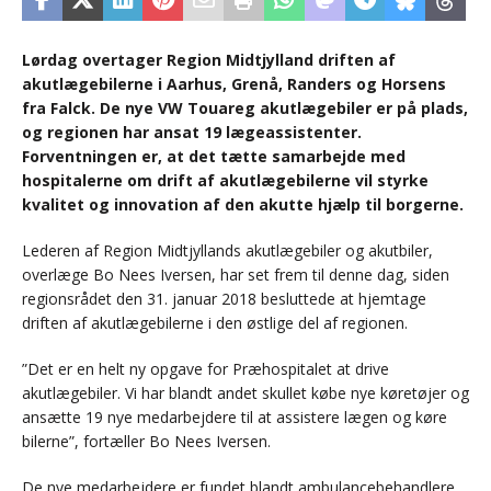
Lørdag overtager Region Midtjylland driften af
akutlægebilerne i Aarhus, Grenå, Randers og Horsens
fra Falck. De nye VW Touareg akutlægebiler er på plads,
og regionen har ansat 19 lægeassistenter.
Forventningen er, at det tætte samarbejde med
hospitalerne om drift af akutlægebilerne vil styrke
kvalitet og innovation af den akutte hjælp til borgerne.
Lederen af Region Midtjyllands akutlægebiler og akutbiler,
overlæge Bo Nees Iversen, har set frem til denne dag, siden
regionsrådet den 31. januar 2018 besluttede at hjemtage
driften af akutlægebilerne i den østlige del af regionen.
”Det er en helt ny opgave for Præhospitalet at drive
akutlægebiler. Vi har blandt andet skullet købe nye køretøjer og
ansætte 19 nye medarbejdere til at assistere lægen og køre
bilerne”, fortæller Bo Nees Iversen.
De nye medarbejdere er fundet blandt ambulancebehandlere