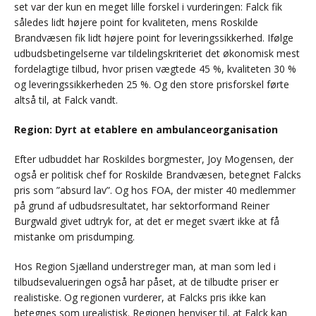
set var der kun en meget lille forskel i vurderingen: Falck fik
således lidt højere point for kvaliteten, mens Roskilde
Brandvæsen fik lidt højere point for leveringssikkerhed. Ifølge
udbudsbetingelserne var tildelingskriteriet det økonomisk mest
fordelagtige tilbud, hvor prisen vægtede 45 %, kvaliteten 30 %
og leveringssikkerheden 25 %. Og den store prisforskel førte
altså til, at Falck vandt.
Region: Dyrt at etablere en ambulanceorganisation
Efter udbuddet har Roskildes borgmester, Joy Mogensen, der
også er politisk chef for Roskilde Brandvæsen, betegnet Falcks
pris som ”absurd lav”. Og hos FOA, der mister 40 medlemmer
på grund af udbudsresultatet, har sektorformand Reiner
Burgwald givet udtryk for, at det er meget svært ikke at få
mistanke om prisdumping.
Hos Region Sjælland understreger man, at man som led i
tilbudsevalueringen også har påset, at de tilbudte priser er
realistiske. Og regionen vurderer, at Falcks pris ikke kan
betegnes som urealistisk. Regionen henviser til, at Falck kan