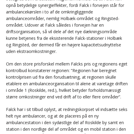
opnå betydelige synergieffekter, fordi Falck i forvejen står for
ambulancekørslen i to af de omkringliggende
ambulanceområder, nemlig Holbæk-området og Ringsted-
området. Udover at Falck således i forvejen har en
driftsorganisation, så vil dele af det nye dækningsområde
kunne betjenes fra de eksisterende Falck-stationer i Holbæk
og Ringsted, der dermed får en højere kapacitetsudnyttelse
uden ekstraomkostninger.
Om den store prisforskel mellem Falcks pris og regionens eget
kontrolbud konstaterer regionen: ”Regionen har beregnet
kontrolprisen ud fra den forudsætning, at regionen skulle
etablere en ambulanceorganisation til alene at varetage driften
i område 1 (Roskilde, red.), hvilket betyder forholdsmæssigt
større omkostninger end ved drift af to eller flere områder”.
Falck har i sit tilbud oplyst, at redningskorpset vil indsætte seks
helt nye ambulancer, og at de placeres på en ny
ambulancestation i den sydøstlige del af Roskilde by samt en
station i den nordlige del af området og en mobil station i den