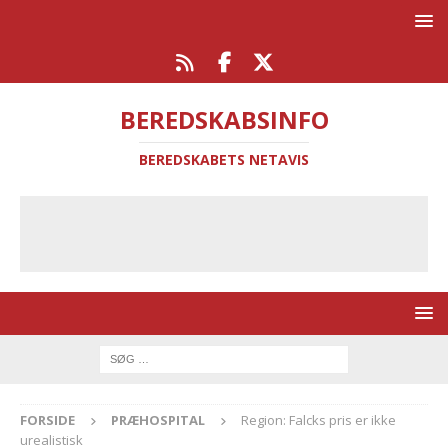
BEREDSKABSINFO
BEREDSKABETS NETAVIS
FORSIDE
PRÆHOSPITAL
Region: Falcks pris er ikke
urealistisk