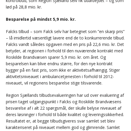
kontrolbud, som Region Sjælland selv fik udarbejdet – og som
lød på 28,8 mio. kr.
Besparelse på mindst 5,9 mio. kr.
Falcks tilbud – som Falck selv har betegnet som ”en skarp pris”
– lå imidlertid væsentligt lavere end de to konkurrerende tilbud.
Falcks vandt således opgaven med en pris på 22,6 mio. kr. Det
betyder, at regionen i forhold til den nuværende kontrakt med
Roskilde Brandvæsen sparer 5,9 mio. kr. om året. Og
besparelsen kan blive endnu større, for den nye kontrakt
bygger på en fast pris, som ikke er aktivitetsafhængig. Stiger
aktivitetsniveauet i ambulancetjenesten i forhold til 2012-
niveauet, vil regionens besparelse stige tilsvarende.
Region Sjællands tilbudsevalueringen har ud over evaluering af
prisen taget udgangspunkt i Falcks og Roskilde Brandvæsens
besvarelse af i alt 22 spørgsmål, der skulle belyse niveauet af
deres løsninger i forhold til både kvalitet og leveringssikkerhed.
Resultatet er, at begge tilbudsgiveres svar samlet set blev
karakteriseret på niveauet mellem god og glimrende. Samlet