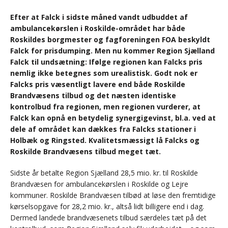
Efter at Falck i sidste måned vandt udbuddet af
ambulancekørslen i Roskilde-området har både
Roskildes borgmester og fagforeningen FOA beskyldt
Falck for prisdumping. Men nu kommer Region Sjælland
Falck til undsætning: Ifølge regionen kan Falcks pris
nemlig ikke betegnes som urealistisk. Godt nok er
Falcks pris væsentligt lavere end både Roskilde
Brandvæsens tilbud og det næsten identiske
kontrolbud fra regionen, men regionen vurderer, at
Falck kan opnå en betydelig synergigevinst, bl.a. ved at
dele af området kan dækkes fra Falcks stationer i
Holbæk og Ringsted. Kvalitetsmæssigt lå Falcks og
Roskilde Brandvæsens tilbud meget tæt.
Sidste år betalte Region Sjælland 28,5 mio. kr. til Roskilde
Brandvæsen for ambulancekørslen i Roskilde og Lejre
kommuner. Roskilde Brandvæsen tilbød at løse den fremtidige
kørselsopgave for 28,2 mio. kr., altså lidt billigere end i dag.
Dermed landede brandvæsenets tilbud særdeles tæt på det