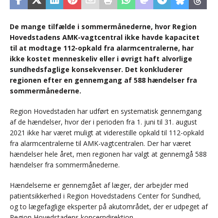
De mange tilfælde i sommermånederne, hvor Region
Hovedstadens AMK-vagtcentral ikke havde kapacitet
til at modtage 112-opkald fra alarmcentralerne, har
ikke kostet menneskeliv eller i øvrigt haft alvorlige
sundhedsfaglige konsekvenser. Det konkluderer
regionen efter en gennemgang af 588 hændelser fra
sommermånederne.
Region Hovedstaden har udført en systematisk gennemgang
af de hændelser, hvor der i perioden fra 1. juni til 31. august
2021 ikke har været muligt at viderestille opkald til 112-opkald
fra alarmcentralerne til AMK-vagtcentralen. Der har været
hændelser hele året, men regionen har valgt at gennemgå 588
hændelser fra sommermånederne.
Hændelserne er gennemgået af læger, der arbejder med
patientsikkerhed i Region Hovedstadens Center for Sundhed,
og to lægefaglige eksperter på akutområdet, der er udpeget af
Region Hovedstadens koncerndirektion.