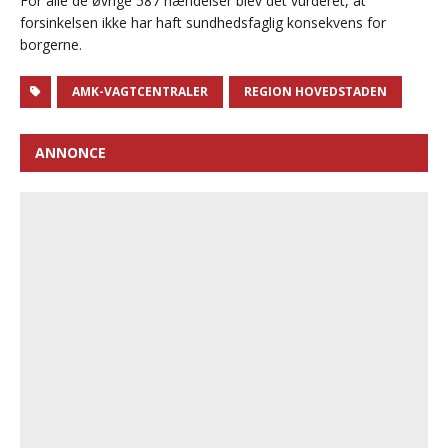
For alle de øvrige 587 hændelser blev det vurderet, at
forsinkelsen ikke har haft sundhedsfaglig konsekvens for
borgerne.
AMK-VAGTCENTRALER
REGION HOVEDSTADEN
ANNONCE