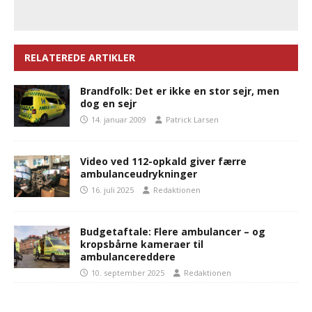
RELATEREDE ARTIKLER
Brandfolk: Det er ikke en stor sejr, men
dog en sejr
14. januar 2009
Patrick Larsen
Video ved 112-opkald giver færre
ambulanceudrykninger
16. juli 2025
Redaktionen
Budgetaftale: Flere ambulancer – og
kropsbårne kameraer til
ambulancereddere
10. september 2025
Redaktionen