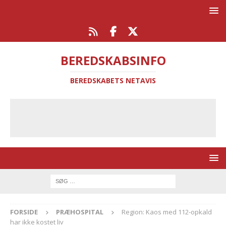
BEREDSKABSINFO
BEREDSKABETS NETAVIS
FORSIDE
PRÆHOSPITAL
Region: Kaos med 112-opkald
har ikke kostet liv