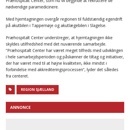
Præhospitalt Center, som nu vil begynde at rekruttere de
nødvendige paramedicinere.
Med hjemtagningen overgår regionen til fuldstændig egendrift
på akutbilen i Tappernøje og akutlægebilen i Slagelse.
Præhospitalt Center understreger, at hjemtagningen ikke
skyldes utilfredshed med det nuværende samarbejde.
”Præhospitalt Center har været meget tilfreds med udviklingen
i hele samarbejdsperioden og påskønner de tiltag og initiativer,
der har været med til at højne kvaliteten, ikke mindst i
forbindelse med akkrediteringsprocessen”, lyder det således
fra centeret.
REGION SJÆLLAND
ANNONCE