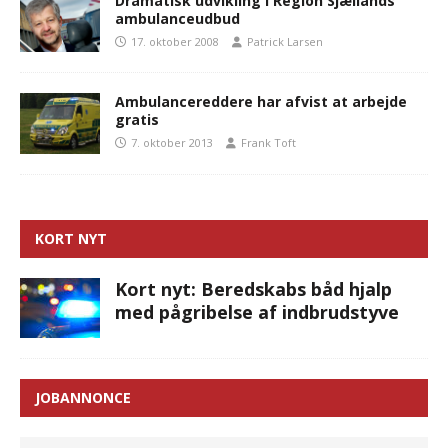
Dramatisk udvikling i Region Sjællands
ambulanceudbud
17. oktober 2008
Patrick Larsen
Ambulancereddere har afvist at arbejde
gratis
7. oktober 2013
Frank Toft
KORT NYT
Kort nyt: Beredskabs båd hjalp
med pågribelse af indbrudstyve
JOBANNONCE