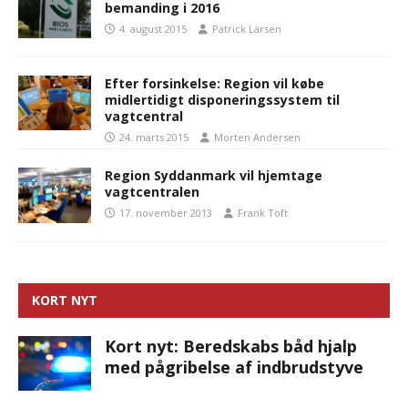
bemanding i 2016
4. august 2015
Patrick Larsen
Efter forsinkelse: Region vil købe
midlertidigt disponeringssystem til
vagtcentral
24. marts 2015
Morten Andersen
Region Syddanmark vil hjemtage
vagtcentralen
17. november 2013
Frank Toft
KORT NYT
Kort nyt: Beredskabs båd hjalp
med pågribelse af indbrudstyve