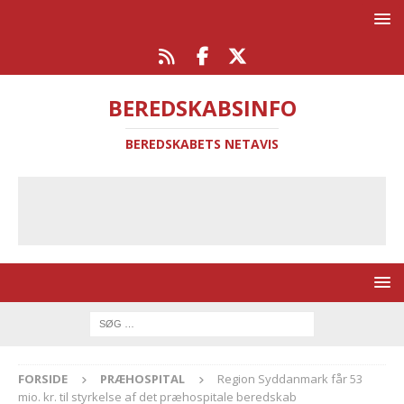
BEREDSKABSINFO
BEREDSKABETS NETAVIS
FORSIDE
PRÆHOSPITAL
Region Syddanmark får 53
mio. kr. til styrkelse af det præhospitale beredskab