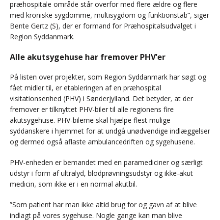
præhospitale område står overfor med flere ældre og flere
med kroniske sygdomme, multisygdom og funktionstab”, siger
Bente Gertz (S), der er formand for Præhospitalsudvalget i
Region Syddanmark.
Alle akutsygehuse har fremover PHV’er
På listen over projekter, som Region Syddanmark har søgt og
fået midler til, er etableringen af en præhospital
visitationsenhed (PHV) i Sønderjylland. Det betyder, at der
fremover er tilknyttet PHV-biler til alle regionens fire
akutsygehuse. PHV-bilerne skal hjælpe flest mulige
syddanskere i hjemmet for at undgå unødvendige indlæggelser
og dermed også aflaste ambulancedriften og sygehusene.
PHV-enheden er bemandet med en paramediciner og særligt
udstyr i form af ultralyd, blodprøvningsudstyr og ikke-akut
medicin, som ikke er i en normal akutbil.
”Som patient har man ikke altid brug for og gavn af at blive
indlagt på vores sygehuse. Nogle gange kan man blive