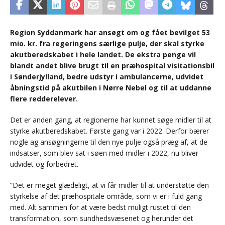
Region Syddanmark har ansøgt om og fået bevilget 53
mio. kr. fra regeringens særlige pulje, der skal styrke
akutberedskabet i hele landet. De ekstra penge vil
blandt andet blive brugt til en præhospital visitationsbil
i Sønderjylland, bedre udstyr i ambulancerne, udvidet
åbningstid på akutbilen i Nørre Nebel og til at uddanne
flere redderelever.
Det er anden gang, at regionerne har kunnet søge midler til at
styrke akutberedskabet. Første gang var i 2022. Derfor bærer
nogle ag ansøgningerne til den nye pulje også præg af, at de
indsatser, som blev sat i søen med midler i 2022, nu bliver
udvidet og forbedret.
”Det er meget glædeligt, at vi får midler til at understøtte den
styrkelse af det præhospitale område, som vi er i fuld gang
med. Alt sammen for at være bedst muligt rustet til den
transformation, som sundhedsvæsenet og herunder det