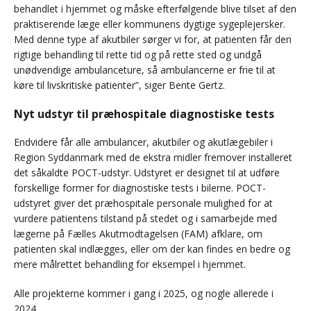
behandlet i hjemmet og måske efterfølgende blive tilset af den
praktiserende læge eller kommunens dygtige sygeplejersker.
Med denne type af akutbiler sørger vi for, at patienten får den
rigtige behandling til rette tid og på rette sted og undgå
unødvendige ambulanceture, så ambulancerne er frie til at
køre til livskritiske patienter”, siger Bente Gertz.
Nyt udstyr til præhospitale diagnostiske tests
Endvidere får alle ambulancer, akutbiler og akutlægebiler i
Region Syddanmark med de ekstra midler fremover installeret
det såkaldte POCT-udstyr. Udstyret er designet til at udføre
forskellige former for diagnostiske tests i bilerne. POCT-
udstyret giver det præhospitale personale mulighed for at
vurdere patientens tilstand på stedet og i samarbejde med
lægerne på Fælles Akutmodtagelsen (FAM) afklare, om
patienten skal indlægges, eller om der kan findes en bedre og
mere målrettet behandling for eksempel i hjemmet.
Alle projekterne kommer i gang i 2025, og nogle allerede i
2024.