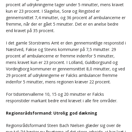
procent af udrykningerne tager under 5 minutter, mens kravet
kun er 23 procent. I Slagelse, Sorø og Ringsted er
gennemsnittet 7,4 minutter, og 36 procent af ambulancerne er
fremme, når der er gået 5 minutter. Det er en anelse bedre
end kravet på 35 procent.
I det gamle Storstrøms Amt er den gennemsnitlige responstid i
Næstved, Fakse og Stevns kommuner på 7,5 minutter. 29
procent af ambulancerne er fremme indenfor 5 minutter,
mens kravet kun er 23 procent. I Lolland, Guldborgsund og
Vordingborg kommuner er gennemsnittet 8,0 minutter, og ved
29 procent af udrykningerne er Falcks ambulancer fremme
indenfor 5 minutter, mens regionen kræver 22 procent.
For tidsintervallerne 10, 15 og 20 minutter er Falcks
responstider markant bedre end krævet i alle fire områder.
Regionsrådsformand: Utrolig god dækning
Regionsrådsformand Steen Bach Nielsen glæder sig over de
nye tal: ”Vi høster nu frugterne af det store arbejde, vi har lagt i