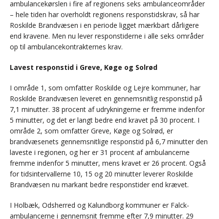
ambulancekørslen i fire af regionens seks ambulanceområder
– hele tiden har overholdt regionens responstidskrav, så har
Roskilde Brandvæsen i en periode ligget mærkbart dårligere
end kravene. Men nu lever responstiderne i alle seks områder
op til ambulancekontrakternes krav.
Lavest responstid i Greve, Køge og Solrød
I område 1, som omfatter Roskilde og Lejre kommuner, har
Roskilde Brandvæsen leveret en gennemsnitlig responstid på
7,1 minutter. 38 procent af udrykningerne er fremme indenfor
5 minutter, og det er langt bedre end kravet på 30 procent. I
område 2, som omfatter Greve, Køge og Solrød, er
brandvæsenets gennemsnitlige responstid på 6,7 minutter den
laveste i regionen, og her er 31 procent af ambulancerne
fremme indenfor 5 minutter, mens kravet er 26 procent. Også
for tidsintervallerne 10, 15 og 20 minutter leverer Roskilde
Brandvæsen nu markant bedre responstider end krævet.
I Holbæk, Odsherred og Kalundborg kommuner er Falck-
ambulancerne i gennemsnit fremme efter 7,9 minutter. 29