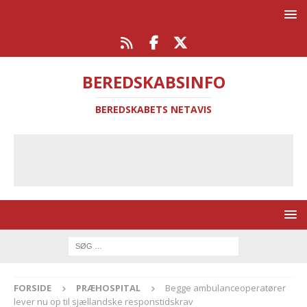
BEREDSKABSINFO
BEREDSKABETS NETAVIS
FORSIDE
PRÆHOSPITAL
Begge ambulanceoperatører
lever nu op til sjællandske responstidskrav