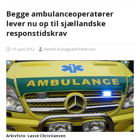
Begge ambulanceoperatører
lever nu op til sjællandske
responstidskrav
10. juni 2012
Henrik Kvistgaard Petersen
Arkivfoto: Lasse Christiansen