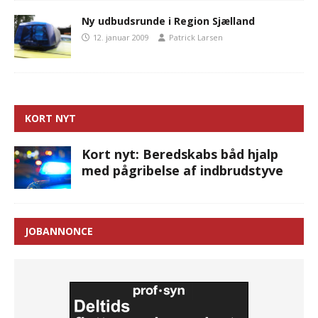
Ny udbudsrunde i Region Sjælland
12. januar 2009
Patrick Larsen
KORT NYT
Kort nyt: Beredskabs båd hjalp
med pågribelse af indbrudstyve
JOBANNONCE