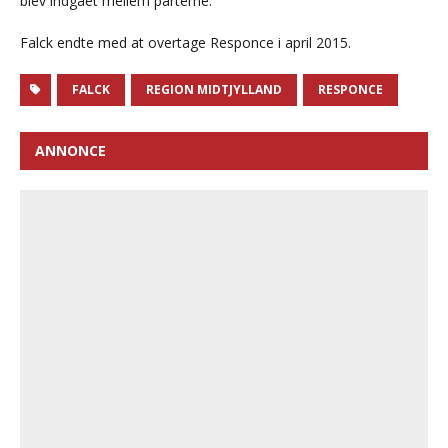
blev indgået mellem parterne.
Falck endte med at overtage Responce i april 2015.
FALCK
REGION MIDTJYLLAND
RESPONCE
ANNONCE