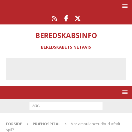
BEREDSKABSINFO
BEREDSKABETS NETAVIS
FORSIDE
PRÆHOSPITAL
Var ambulanceudbud aftalt
spil?