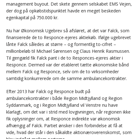
management buyout. Det skete gennem selskabet EMS Vejen,
der dog på opkøbstidspunktet havde en meget beskeden
egenkapital på 750.000 kr.
Nu har Økonomisk Ugebrev så afsløret, at det var Falck, som
finansierede de to Responce-ejeres aktiekøb. Ifølge ugebrevet
lånte Falck således at større – og formentlig to-cifret –
millionbeløb til Michael Sørensen og Claus Henrik Rasmussen.
Til gengæld fik Falck pant i de to Responces-ejeres aktier i
Responce. Dermed var der etableret tætte økonomiske bånd
mellem Falck og Responce, selv om de to virksomheder
samtidig konkurrerede om de samme ambulancekontrakter.
Efter 2013 har Falck og Responce budt på
ambulancekontrakter i både Region Midtjylland og Region
Syddanmark, og i Region Midtjylland vil Venstre nu have
klarlagt, om det var i strid med lovgivningen, når regionen ikke
fik oplysninger om, at Responce indirekte var økonomisk
afhængig af Falck. Partiet ønsker i den forbindelse at få at
vide, hvad der står i den såkaldte aktionæroverenskomst, som