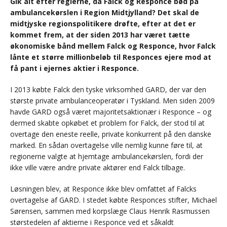
Gik alt efter reglerne, da Falck og Responce bød på
ambulancekørslen i Region Midtjylland? Det skal de
midtjyske regionspolitikere drøfte, efter at det er
kommet frem, at der siden 2013 har været tætte
økonomiske bånd mellem Falck og Responce, hvor Falck
lånte et større millionbeløb til Responces ejere mod at
få pant i ejernes aktier i Responce.
I 2013 købte Falck den tyske virksomhed GARD, der var den
største private ambulanceoperatør i Tyskland. Men siden 2009
havde GARD også været majoritetsaktionær i Responce – og
dermed skabte opkøbet et problem for Falck, der stod til at
overtage den eneste reelle, private konkurrent på den danske
marked. En sådan overtagelse ville nemlig kunne føre til, at
regionerne valgte at hjemtage ambulancekørslen, fordi der
ikke ville være andre private aktører end Falck tilbage.
Løsningen blev, at Responce ikke blev omfattet af Falcks
overtagelse af GARD. I stedet købte Responces stifter, Michael
Sørensen, sammen med korpslæge Claus Henrik Rasmussen
størstedelen af aktierne i Responce ved et såkaldt