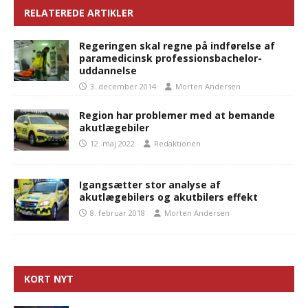
RELATEREDE ARTIKLER
Regeringen skal regne på indførelse af
paramedicinsk professionsbachelor-
uddannelse
3. december 2014
Morten Andersen
Region har problemer med at bemande
akutlægebiler
12. maj 2022
Redaktionen
Igangsætter stor analyse af
akutlægebilers og akutbilers effekt
8. februar 2018
Morten Andersen
KORT NYT