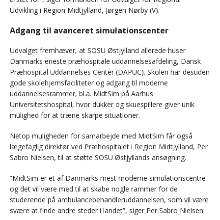
Udvikling i Region Midtjylland, Jørgen Nørby (V).
Adgang til avanceret simulationscenter
Udvalget fremhæver, at SOSU Østjylland allerede huser
Danmarks eneste præhospitale uddannelsesafdeling, Dansk
Præhospital Uddannelses Center (DAPUC). Skolen har desuden
gode skolehjemsfaciliteter og adgang til moderne
uddannelsesrammer, bl.a. MidtSim på Aarhus
Universitetshospital, hvor dukker og skuespillere giver unik
mulighed for at træne skarpe situationer.
Netop muligheden for samarbejde med MidtSim får også
lægefaglig direktør ved Præhospitalet i Region Midtjylland, Per
Sabro Nielsen, til at støtte SOSU Østjyllands ansøgning.
”MidtSim er et af Danmarks mest moderne simulationscentre
og det vil være med til at skabe nogle rammer for de
studerende på ambulancebehandleruddannelsen, som vil være
svære at finde andre steder i landet”, siger Per Sabro Nielsen.