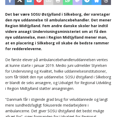
Det bør være SOSU Østjylland i Silkeborg, der varetager
den nye uddannelse til ambulancebehandler. Det mener
Region Midtjylland. Fem andre danske skoler har indtil
videre ansøgt Undervisningsministeriet om at få den
nye uddannelse, men i Region Midtjylland mener man,
at en placering i Silkeborg vil skabe de bedste rammer
for reddereleverne.
De første elever på ambulancebehandleruddannelsen ventes
at kunne starte i januar 2019. Medio juni udmelder Styrelsen
for Undervisning og Kvalitet, hvilke uddannelsesinstitutioner,
som får tildelt den nye uddannelse. SOSU Østjylland i Silkeborg
er blandt de seks ansøgere, og Udvalget for Regional Udvikling
i Region Midtjylland støtter ansøgningen.
”Danmark får i stigende grad brug for veluddannede og langt
mere sundhedsfagligt fokuserede medarbejdere i
ambulancerne. Det giver SOSU Østjylland det bedst mulige
afsæt for”, siger formanden for Udvalget for Regional