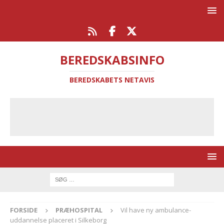
BEREDSKABSINFO
BEREDSKABETS NETAVIS
FORSIDE
PRÆHOSPITAL
Vil have ny ambulance-
uddannelse placeret i Silkeborg