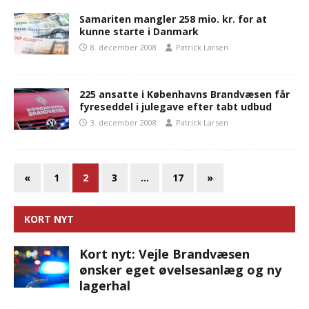
Samariten mangler 258 mio. kr. for at
kunne starte i Danmark
8. december 2008
Patrick Larsen
225 ansatte i Københavns Brandvæsen får
fyreseddel i julegave efter tabt udbud
3. december 2008
Patrick Larsen
«
1
2
3
…
17
»
KORT NYT
Kort nyt: Vejle Brandvæsen
ønsker eget øvelsesanlæg og ny
lagerhal