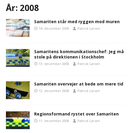
År:
2008
Samariten står med ryggen mod muren
14. december 2008
Patrick Larsen
Samaritens kommunikationschef: Jeg må
stole på direktionen i Stockholm
13. december 2008
Patrick Larsen
Samariten overvejer at bede om mere tid
12. december 2008
Patrick Larsen
Regionsformand rystet over Samariten
11. december 2008
Patrick Larsen