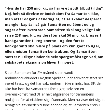
“Hvis du har 258 mio. kr., så har vi et godt tilbud til dig”.
Nej, helt så direkte er budskabet fra Samariten ikke,
men efter dagens afsløring af, at selskabet desperat
mangler kapital, så går Samariten nu åbent ud og
søger efter investorer. Samariten skal angiveligt i alt
rejse 258 mio. kr., og derefter skal 56 mio. kr. bruges til
bankgarantier til regionerne – og den første
bankgaranti skal være på plads om kun godt to uger,
ellers mister Samariten kontrakten. Og Samaritten
sætter nu tilsyneladende selv spørgsmålstegn ved, om
selskabets ekspansion bliver til noget.
Siden Samariten for 2½ måned siden vandt
ambulanceudbuddet i Region Sjælland, har selskabet stort set
været tavst, og det har vakt undren – ikke mindst hos 3F, der
ikke har hørt fra Samariten i fem uger, selv om en
overenskomst med 3F er helt afgørende for Samaritens
mulighed for at etablere sig i Danmark. Men nu viser det sig, at
årsagen til tavsheden tilsyneladende er, at Samariten endnu