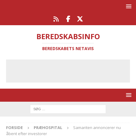
BEREDSKABSINFO
BEREDSKABETS NETAVIS
FORSIDE
PRÆHOSPITAL
Samariten annoncerer nu
åbent efter investorer