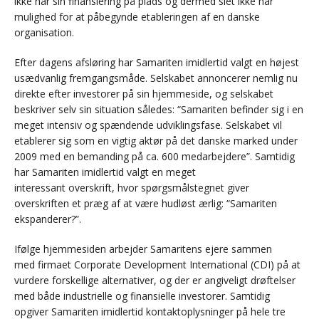
ikke har sin finansiering på plads og dermed slet ikke har
mulighed for at påbegynde etableringen af en danske
organisation.
Efter dagens afsløring har Samariten imidlertid valgt en højest
usædvanlig fremgangsmåde. Selskabet annoncerer nemlig nu
direkte efter investorer på sin hjemmeside, og selskabet
beskriver selv sin situation således: “Samariten befinder sig i en
meget intensiv og spændende udviklingsfase. Selskabet vil
etablerer sig som en vigtig aktør på det danske marked under
2009 med en bemanding på ca. 600 medarbejdere”. Samtidig
har Samariten imidlertid valgt en meget
interessant overskrift, hvor spørgsmålstegnet giver
overskriften et præg af at være hudløst ærlig: “Samariten
ekspanderer?”.
Ifølge hjemmesiden arbejder Samaritens ejere sammen
med firmaet Corporate Development International (CDI) på at
vurdere forskellige alternativer, og der er angiveligt drøftelser
med både industrielle og finansielle investorer. Samtidig
opgiver Samariten imidlertid kontaktoplysninger på hele tre