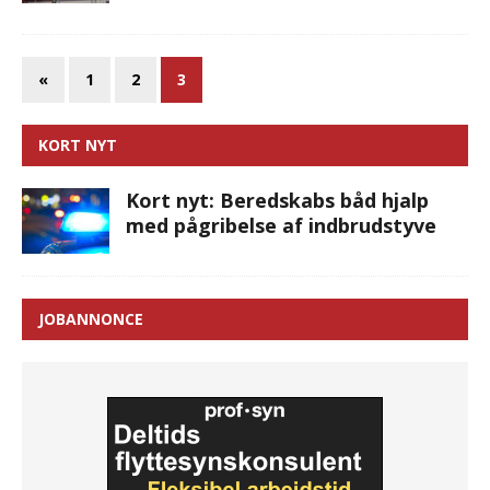
«
1
2
3
KORT NYT
Kort nyt: Beredskabs båd hjalp
med pågribelse af indbrudstyve
JOBANNONCE