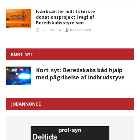
Iværksætter hidtil største
donationsprojekt i regi af
Beredskabsstyrelsen
12. juni 2024
Redaktionen
KORT NYT
Kort nyt: Beredskabs båd hjalp
med pågribelse af indbrudstyve
JOBANNONCE