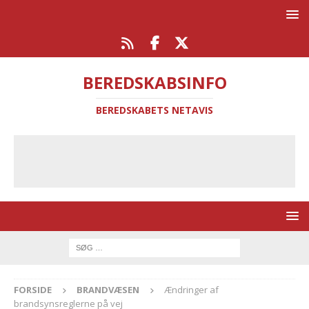
BEREDSKABSINFO
BEREDSKABETS NETAVIS
FORSIDE
BRANDVÆSEN
Ændringer af
brandsynsreglerne på vej