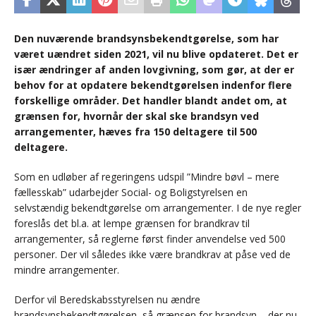
Den nuværende brandsynsbekendtgørelse, som har
været uændret siden 2021, vil nu blive opdateret. Det er
især ændringer af anden lovgivning, som gør, at der er
behov for at opdatere bekendtgørelsen indenfor flere
forskellige områder. Det handler blandt andet om, at
grænsen for, hvornår der skal ske brandsyn ved
arrangementer, hæves fra 150 deltagere til 500
deltagere.
Som en udløber af regeringens udspil ”Mindre bøvl – mere
fællesskab” udarbejder Social- og Boligstyrelsen en
selvstændig bekendtgørelse om arrangementer. I de nye regler
foreslås det bl.a. at lempe grænsen for brandkrav til
arrangementer, så reglerne først finder anvendelse ved 500
personer. Der vil således ikke være brandkrav at påse ved de
mindre arrangementer.
Derfor vil Beredskabsstyrelsen nu ændre
brandsynsbekendtgørelsen, så grænsen for brandsyn – der nu