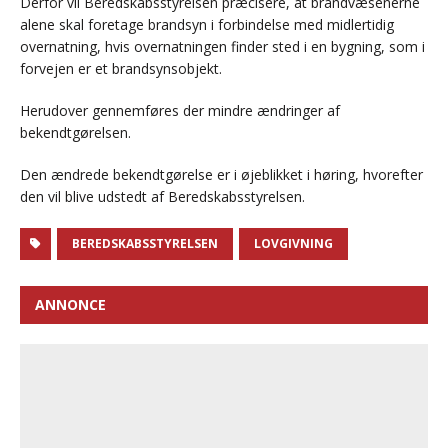
Derfor vil Beredskabsstyrelsen præcisere, at brandvæsenerne
alene skal foretage brandsyn i forbindelse med midlertidig
overnatning, hvis overnatningen finder sted i en bygning, som i
forvejen er et brandsynsobjekt.
Herudover gennemføres der mindre ændringer af
bekendtgørelsen.
Den ændrede bekendtgørelse er i øjeblikket i høring, hvorefter
den vil blive udstedt af Beredskabsstyrelsen.
BEREDSKABSSTYRELSEN
LOVGIVNING
ANNONCE