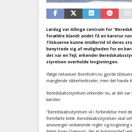
Lørdag var Allinge centrum for “Bereds
forældre blandt andet få en køretur run
Tilskuerne kunne imidlertid til deres s
benyttede sig af muligheden for en kør
det var en fejl, erkender Beredskabssty
styrelsen overholde lovgivningen.
Ifølge netavisen Bornholm.nu gjorde tilsk
manglende sikkerhedsseler, men det havde ik
Beredskabsstyrelsen erkender nu, at det var
kørslen.
“Beredskabsstyrelsen vil i forbindelse med 
fremførte kritik. Beredskabsstyrelsen skal se
anvisninger vedrørende regler og lovgivning ve
Peter Kaas-Claesson, der er kolonnechef ved 