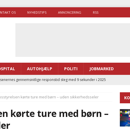
NTAKT OS
NYHEDSTIPS
ANNONCERING
RSS
SPITAL
AUTOHJÆLP
POLITI
JOBMARKED
enernes gennemsnitlige responstid steg med 9 sekunder i 2025
sstyrelsen kørte ture med børn – uden sikkerhedsseler
KO
 Udløb af sygetransporttilladelser kan sende 400.000 kørsler over
ITAL
en kørte ture med børn –
ance og el-sygetransportvogn til Samsø
PRÆHOSPITAL
ler
enerne brugte lidt længere tid på at komme af sted i 2025