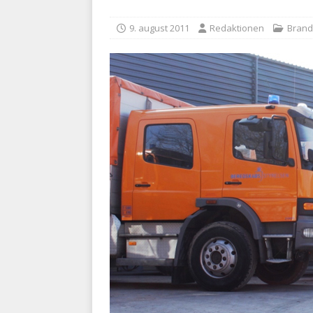
BRANDVÆSEN
9. august 2011
Redaktionen
Bran
[ 7. august 2026 ]
Branche k
nødsporet
AUTOHJÆLP