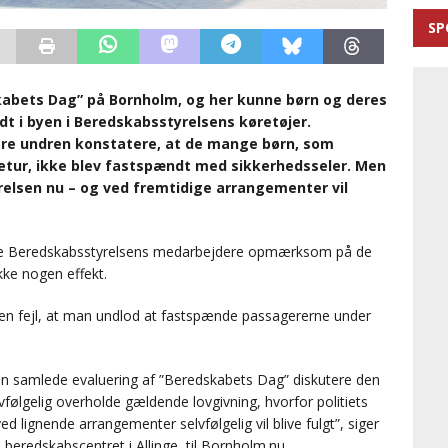
SP
kabets Dag” på Bornholm, og her kunne børn og deres
dt i byen i Beredskabsstyrelsens køretøjer.
tore undren konstatere, at de mange børn, som
etur, ikke blev fastspændt med sikkerhedsseler. Men
relsen nu – og ved fremtidige arrangementer vil
uere Beredskabsstyrelsens medarbejdere opmærksom på de
ke nogen effekt.
 en fejl, at man undlod at fastspænde passagererne under
den samlede evaluering af ”Beredskabets Dag” diskutere den
lvfølgelig overholde gældende lovgivning, hvorfor politiets
d lignende arrangementer selvfølgelig vil blive fulgt”, siger
beredskabscentret i Allinge, til Bornholm.nu.