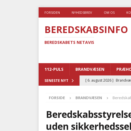
FORSIDEN
NYHEDSBREV
OM OS
KO
BEREDSKABSINFO
BEREDSKABETS NETAVIS
112-PULS
BRANDVÆSEN
PRÆHO
[ 6. august 2026 ]
Brandvæs
SENESTE NYT
BRANDVÆSEN
FORSIDE
BRANDVÆSEN
Beredskab
[ 5. august 2026 ]
Advarer:
i det offentlige
PRÆHOSP
Beredskabsstyrels
[ 5. august 2026 ]
Ny ambul
uden sikkerhedsse
[ 4. august 2026 ]
Brandvæs