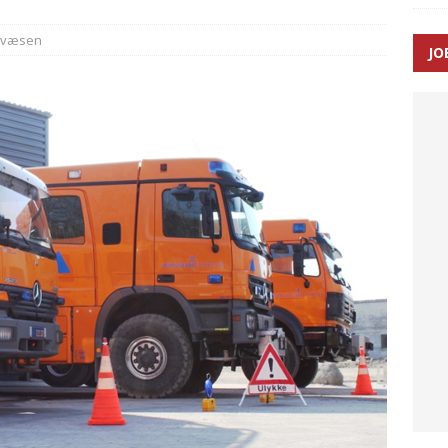
dvæsen
JO
ræver at beskyttelseskøretøjer bliver lovpligtige ved arbejde i