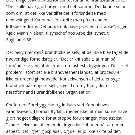
”De skulle have gjort noget med det samme. Det kunne se ud
som om, at det ikke var tilfældet. I forbindelse med
nedrivningen i Kanonhallen stødte man på en anden
loftsbeklædning. Det burde nok have givet en mistanke”, siger
Kjeld Mann Nielsen, tilsynschef hos Arbejdstilsynet, til
Fagbladet 3F.
Det bekymrer også brandfolkene selv, at der ikke blev taget de
nødvendige forholdsregler. ”Det er kritisabelt, at man på
forhånd ikke ved, at der kan være asbest i bygningen. Det er et
problem i stort set alle brandvæsner i landet, at procedurer
ikke er ordentligt indøvede. Konsekvensen af dette er syge
brandfolk på længere sigt”, siger Tommy Kjær, der er
næstformand i Brandfolkenes Organisation.
Chefen for Forebyggelse og Indsats ved Københavns
Brandvæsen, Thomas Rydahl, mener ikke, at man kunne have
gjort noget tidligere for at stoppe forureningen med asbest.
”Under selve indsatsen er der ingen indikationer på, at der er
asbest. Det ligner gipsplader, og der er jo ikke skilte på det.