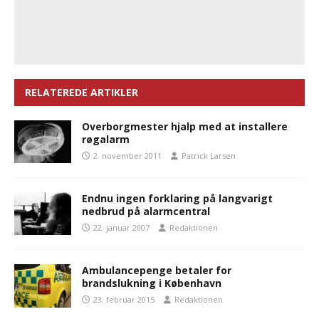
RELATEREDE ARTIKLER
Overborgmester hjalp med at installere
røgalarm
2. november 2011
Patrick Larsen
Endnu ingen forklaring på langvarigt
nedbrud på alarmcentral
22. januar 2007
Redaktionen
Ambulancepenge betaler for
brandslukning i København
23. februar 2015
Redaktionen