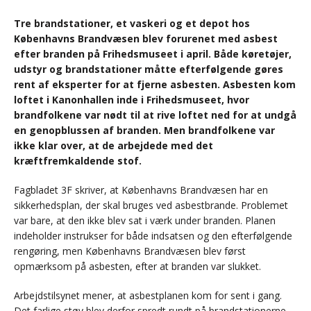
Tre brandstationer, et vaskeri og et depot hos
Københavns Brandvæsen blev forurenet med asbest
efter branden på Frihedsmuseet i april. Både køretøjer,
udstyr og brandstationer måtte efterfølgende gøres
rent af eksperter for at fjerne asbesten. Asbesten kom
loftet i Kanonhallen inde i Frihedsmuseet, hvor
brandfolkene var nødt til at rive loftet ned for at undgå
en genopblussen af branden. Men brandfolkene var
ikke klar over, at de arbejdede med det
kræftfremkaldende stof.
Fagbladet 3F skriver, at Københavns Brandvæsen har en
sikkerhedsplan, der skal bruges ved asbestbrande. Problemet
var bare, at den ikke blev sat i værk under branden. Planen
indeholder instrukser for både indsatsen og den efterfølgende
rengøring, men Københavns Brandvæsen blev først
opmærksom på asbesten, efter at branden var slukket.
Arbejdstilsynet mener, at asbestplanen kom for sent i gang.
Det farlige støv blev derfor spredt rundt på brandstationerne.