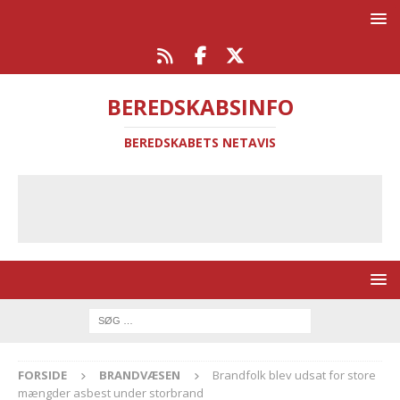
BEREDSKABSINFO
BEREDSKABETS NETAVIS
FORSIDE
BRANDVÆSEN
Brandfolk blev udsat for store
mængder asbest under storbrand