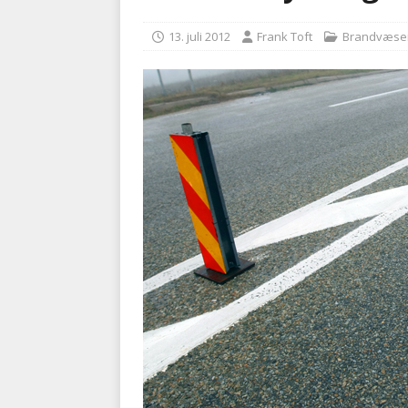
kriminalitet
POLITI
13. juli 2012
Frank Toft
Brandvæse
[ 6. august 2026 ]
Brandvæs
BRANDVÆSEN