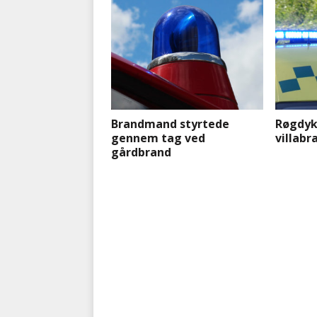
Brandmand styrtede
Røgdyk
gennem tag ved
villabr
gårdbrand