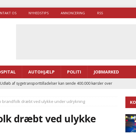
NTAKT OS
NYHEDSTIPS
ANNONCERING
RSS
SPITAL
AUTOHJÆLP
POLITI
JOBMARKED
 Udløb af sygetransporttilladelser kan sende 400.000 kørsler over
ITAL
To brandfolk dræbt ved ulykke under udrykning
KO
ance og el-sygetransportvogn til Samsø
PRÆHOSPITAL
enerne brugte lidt længere tid på at komme af sted i 2025
olk dræbt ved ulykke
g politiuddannelse skal ruste betjentene til mere kompleks