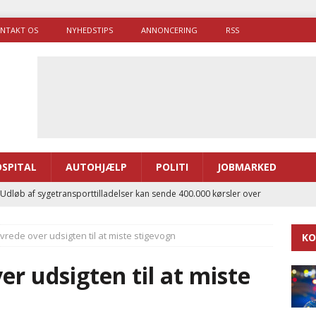
NTAKT OS
NYHEDSTIPS
ANNONCERING
RSS
SPITAL
AUTOHJÆLP
POLITI
JOBMARKED
 Udløb af sygetransporttilladelser kan sende 400.000 kørsler over
ITAL
vrede over udsigten til at miste stigevogn
KO
ance og el-sygetransportvogn til Samsø
PRÆHOSPITAL
enerne brugte lidt længere tid på at komme af sted i 2025
er udsigten til at miste
g politiuddannelse skal ruste betjentene til mere kompleks