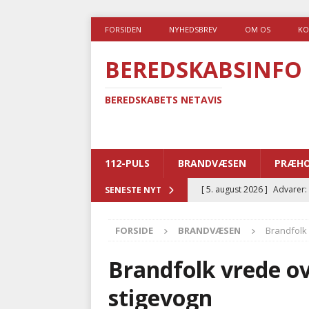
FORSIDEN
NYHEDSBREV
OM OS
KO
BEREDSKABSINFO
BEREDSKABETS NETAVIS
112-PULS
BRANDVÆSEN
PRÆHO
[ 5. august 2026 ]
Advarer:
SENESTE NYT
i det offentlige
PRÆHOSP
FORSIDE
BRANDVÆSEN
Brandfolk 
[ 5. august 2026 ]
Ny ambul
[ 4. august 2026 ]
Brandvæs
Brandfolk vrede ov
BRANDVÆSEN
stigevogn
[ 4. august 2026 ]
Ny treåri