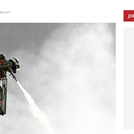
væsen
JO
enernes gennemsnitlige responstid steg med 9 sekunder i 2025