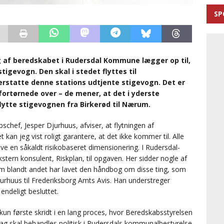
SP
g af beredskabet i Rudersdal Kommune lægger op til,
tigevogn. Den skal i stedet flyttes til
erstatte denne stations udtjente stigevogn. Det er
fortørnede over – de mener, at det i yderste
ytte stigevognen fra Birkerød til Nærum.
ef, Jesper Djurhuus, afviser, at flytningen af
kan jeg vist roligt garantere, at det ikke kommer til. Alle
ve en såkaldt risikobaseret dimensionering. I Rudersdal-
tern konsulent, Riskplan, til opgaven. Her sidder nogle af
om blandt andet har lavet den håndbog om disse ting, som
urhuus til Frederiksborg Amts Avis. Han understreger
endeligt besluttet.
kun første skridt i en lang proces, hvor Beredskabsstyrelsen
lag skal behandles politisk i Rudersdals kommunalbestyrelse