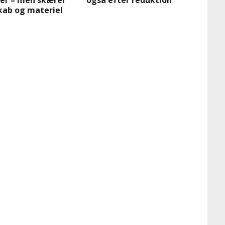
ner – men skærer
også efter reduktion
ab og materiel