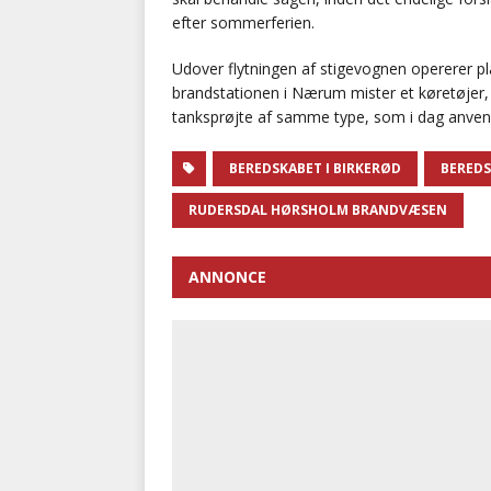
efter sommerferien.
Udover flytningen af stigevognen opererer pl
brandstationen i Nærum mister et køretøjer, 
tanksprøjte af samme type, som i dag anven
BEREDSKABET I BIRKERØD
BEREDS
RUDERSDAL HØRSHOLM BRANDVÆSEN
ANNONCE