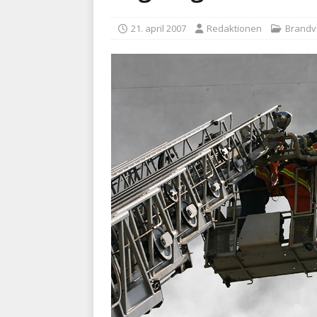
kriminalitet
POLITI
21. april 2007
Redaktionen
Brand
[ 6. august 2026 ]
Brandvæs
BRANDVÆSEN