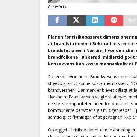
Arkivfoto
Planen for risikobaseret dimensionerin
at brandstationen i Birkerød mister sin s
brandstationen i Nærum, hvor den skal 
brandfolkene i Birkerød imidlertid godt 
konsekvens kan koste menneskeliv at fl
Rudersdal-Hørsholm Brandvæsens beredskabsch
stigevognen vil kunne koste menneskeliv. “Det 
brandvæsner i Danmark er blevet pålagt at la
Hørsholm Brandvæsen valgte vi at hyre en eks
de største kapaciteter inden for området, s
kommunerne benytter sig af”, siger Jesper Dj
samtidig, at flytningen af stigevognen ikke er 
Oplægget til risikobaseret dimensionering er 
skal behandle sagen, inden det endelige fors