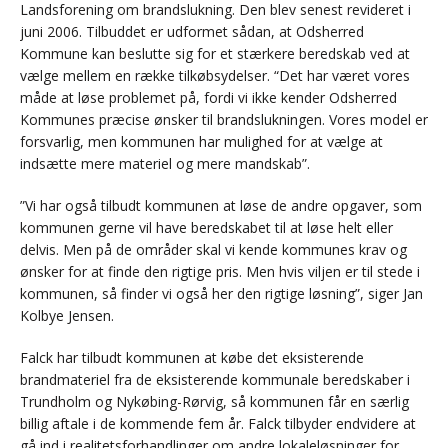
Landsforening om brandslukning. Den blev senest revideret i
juni 2006. Tilbuddet er udformet sådan, at Odsherred
Kommune kan beslutte sig for et stærkere beredskab ved at
vælge mellem en række tilkøbsydelser. “Det har været vores
måde at løse problemet på, fordi vi ikke kender Odsherred
Kommunes præcise ønsker til brandslukningen. Vores model er
forsvarlig, men kommunen har mulighed for at vælge at
indsætte mere materiel og mere mandskab”.
”Vi har også tilbudt kommunen at løse de andre opgaver, som
kommunen gerne vil have beredskabet til at løse helt eller
delvis. Men på de områder skal vi kende kommunes krav og
ønsker for at finde den rigtige pris. Men hvis viljen er til stede i
kommunen, så finder vi også her den rigtige løsning”, siger Jan
Kolbye Jensen.
Falck har tilbudt kommunen at købe det eksisterende
brandmateriel fra de eksisterende kommunale beredskaber i
Trundholm og Nykøbing-Rørvig, så kommunen får en særlig
billig aftale i de kommende fem år. Falck tilbyder endvidere at
gå ind i realitetsforhandlinger om andre lokaleløsninger for