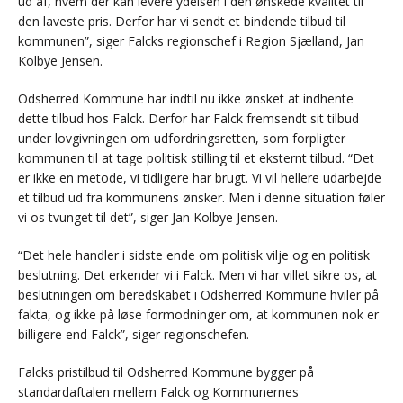
ud af, hvem der kan levere ydelsen i den ønskede kvalitet til
den laveste pris. Derfor har vi sendt et bindende tilbud til
kommunen”, siger Falcks regionschef i Region Sjælland, Jan
Kolbye Jensen.
Odsherred Kommune har indtil nu ikke ønsket at indhente
dette tilbud hos Falck. Derfor har Falck fremsendt sit tilbud
under lovgivningen om udfordringsretten, som forpligter
kommunen til at tage politisk stilling til et eksternt tilbud. “Det
er ikke en metode, vi tidligere har brugt. Vi vil hellere udarbejde
et tilbud ud fra kommunens ønsker. Men i denne situation føler
vi os tvunget til det”, siger Jan Kolbye Jensen.
“Det hele handler i sidste ende om politisk vilje og en politisk
beslutning. Det erkender vi i Falck. Men vi har villet sikre os, at
beslutningen om beredskabet i Odsherred Kommune hviler på
fakta, og ikke på løse formodninger om, at kommunen nok er
billigere end Falck”, siger regionschefen.
Falcks pristilbud til Odsherred Kommune bygger på
standardaftalen mellem Falck og Kommunernes