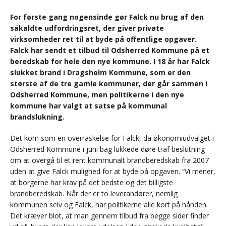
For første gang nogensinde gør Falck nu brug af den
såkaldte udfordringsret, der giver private
virksomheder ret til at byde på offentlige opgaver.
Falck har sendt et tilbud til Odsherred Kommune på et
beredskab for hele den nye kommune. I 18 år har Falck
slukket brand i Dragsholm Kommune, som er den
største af de tre gamle kommuner, der går sammen i
Odsherred Kommune, men politikerne i den nye
kommune har valgt at satse på kommunal
brandslukning.
Det kom som en overraskelse for Falck, da økonomiudvalget i
Odsherred Kommune i juni bag lukkede døre traf beslutning
om at overgå til et rent kommunalt brandberedskab fra 2007
uden at give Falck mulighed for at byde på opgaven. “Vi mener,
at borgerne har krav på det bedste og det billigste
brandberedskab. Når der er to leverandører, nemlig
kommunen selv og Falck, har politikerne alle kort på hånden.
Det kræver blot, at man gennem tilbud fra begge sider finder