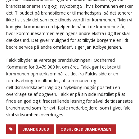
brandstationerne i Vig og i Nykøbing S., hvis kommunen ønsker
det. Tilbuddet på brandbilerne er til markedspris, så det ændrer
ikke i sit selv det samlede tilbuds værdi for kommunen. “Men vi
kan give kommunen en hjælpende hånd i de kommende år,
hvor kommunesammenlægningens andre ekstra udgifter skal
dækkes ind. Det giver mulighed for at tilbyde borgerne en lidt
bedre service på andre områder”, siger Jan Kolbye Jensen.
Falck tilbyder at varetage brandslukningen i Odsherred
Kommune for 3.479.000 kr. om året. Falck gør i et brev til
kommunen opmærksom på, at det fra Falcks side er en
forudsætning for tilbuddet, at kommunen og
deltidsmandskabet i Vig og i Nykøbing indgår positivt i en
overdragelse af opgaven. Falck er på sin side indstillet på at
finde en god og tilfredsstillende løsning for såvel deltidsansatte
brandmænd som for evt. faste medarbejdere, som i givet fald
skal virksomhedsoverdrages.
BRANDUDBUD
ODSHERRED BRANDVÆSEN