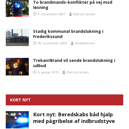
To brandmands-konflikter på vej mod
løsning
7. november 2007
Patrick Larsen
Stadig kommunal brandslukning i
Frederikssund
30. november 2003
Redaktionen
TrekantBrand vil sende brandslukning i
udbud
6. januar 2019
Patrick Larsen
KORT NYT
Kort nyt: Beredskabs båd hjalp
med pågribelse af indbrudstyve