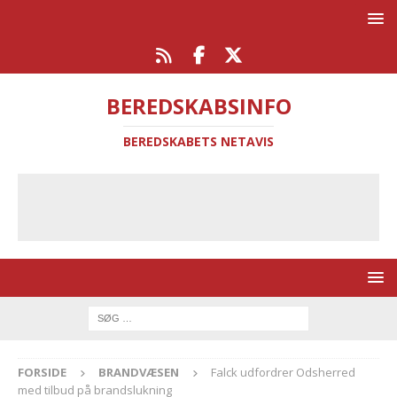
BEREDSKABSINFO
BEREDSKABETS NETAVIS
FORSIDE
BRANDVÆSEN
Falck udfordrer Odsherred
med tilbud på brandslukning