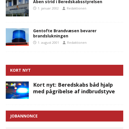
Åben strid i Beredskabsstyrelsen
1. januar 2002
Redaktionen
Gentofte Brandvæsen bevarer
brandslukningen
1. august 2001
Redaktionen
KORT NYT
Kort nyt: Beredskabs båd hjalp
med pågribelse af indbrudstyve
JOBANNONCE