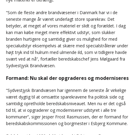
“Som de fleste andre brandvæsener i Danmark har vi i de
seneste mange år været underlagt store sparekrav. Det
betyder, at meget af vores materiel er slidt og forældet. I dag
kan man købe meget mere effektivt udstyr, som slukker
branden hurtigere og samtidig giver os mulighed for med
specialudstyr eksempelvis at skære med specialstrålerør under
højt tryk ind til hulrum med ulmende ild, som vi tidligere havde
svært ved at nå”, fortæller beredskabschef Jens Mølgaard fra
Sydvestjysk Brandvæsen.
Formand: Nu skal der opgraderes og moderniseres
“Sydvestjysk Brandvæsen har igennem de seneste år virkelige
været dygtig til at omsætte sparekravene fra politisk side og
samtidig opretholde beredskabsniveauet. Men nu er det også
tid til, at vi opgraderer og moderniserer udstyret i alle tre
kommuner”, siger Jesper Frost Rasmussen, der er formand for
beredskabskommissionen og borgmester i Esbjerg Kommune.