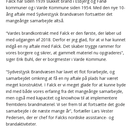
Falck har siden 1939 slukket brand i Esbjerg og Fanø
kommuner og i Varde Kommune siden 1954. Med den nye 10-
årig aftale med Sydvestjysk Brandvæsen fortsætter det
mangeårige samarbejde altså.
“Vardes brandkontrakt med Falck er den første, der løber ud
med udgangen af 2018. Derfor er jeg glad, for at vi har kunnet
indgå en ny aftale med Falck. Det skaber trygge rammer for
vores borgere og sikrer, at gammelt materiel nu opgraderes”,
siger Erik Buhl, der er borgmester i Varde Kommune.
“Sydvestjysk Brandvæsen har lavet et flot forarbejde, og
samarbejdet omkring at få en ny aftale på plads har været
meget konstruktivt. I Falck er vi meget glade for at kunne byde
ind med både vores erfaring fra det mangeårige samarbejde,
men også med kapacitet og knowhow til at implementere
fremtidens brandmateriel. Vi ser frem til at fortsætte det gode
samarbejde i de næste mange år”, fortæller Lars Vester
Pedersen, der er chef for Falcks nordiske assistance- og
brandaktiviteter.