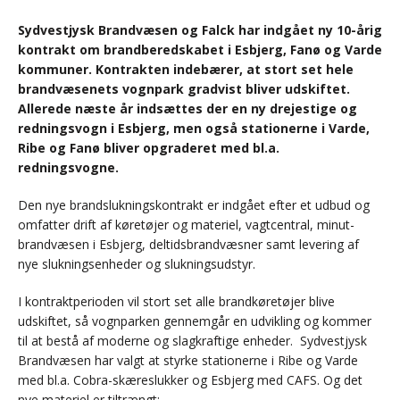
Sydvestjysk Brandvæsen og Falck har indgået ny 10-årig
kontrakt om brandberedskabet i Esbjerg, Fanø og Varde
kommuner. Kontrakten indebærer, at stort set hele
brandvæsenets vognpark gradvist bliver udskiftet.
Allerede næste år indsættes der en ny drejestige og
redningsvogn i Esbjerg, men også stationerne i Varde,
Ribe og Fanø bliver opgraderet med bl.a.
redningsvogne.
Den nye brandslukningskontrakt er indgået efter et udbud og
omfatter drift af køretøjer og materiel, vagtcentral, minut-
brandvæsen i Esbjerg, deltidsbrandvæsner samt levering af
nye slukningsenheder og slukningsudstyr.
I kontraktperioden vil stort set alle brandkøretøjer blive
udskiftet, så vognparken gennemgår en udvikling og kommer
til at bestå af moderne og slagkraftige enheder. Sydvestjysk
Brandvæsen har valgt at styrke stationerne i Ribe og Varde
med bl.a. Cobra-skæreslukker og Esbjerg med CAFS. Og det
nye materiel er tiltrængt: