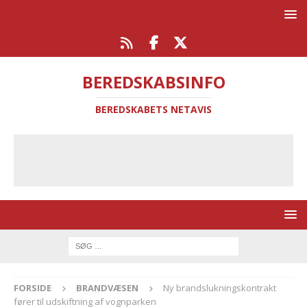
BEREDSKABSINFO
BEREDSKABETS NETAVIS
FORSIDE
BRANDVÆSEN
Ny brandslukningskontrakt
fører til udskiftning af vognparken