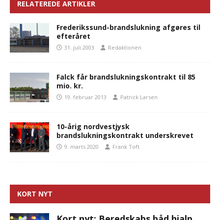
RELATEREDE ARTIKLER
Frederikssund-brandslukning afgøres til
efteråret
31. juli 2003
Redaktionen
Falck får brandslukningskontrakt til 85
mio. kr.
19. februar 2013
Patrick Larsen
10-årig nordvestjysk
brandslukningskontrakt underskrevet
9. marts 2020
Frank Toft
KORT NYT
Kort nyt: Beredskabs båd hjalp