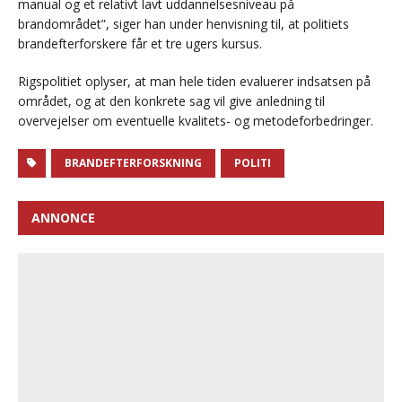
manual og et relativt lavt uddannelsesniveau på
brandområdet”, siger han under henvisning til, at politiets
brandefterforskere får et tre ugers kursus.
Rigspolitiet oplyser, at man hele tiden evaluerer indsatsen på
området, og at den konkrete sag vil give anledning til
overvejelser om eventuelle kvalitets- og metodeforbedringer.
BRANDEFTERFORSKNING
POLITI
ANNONCE