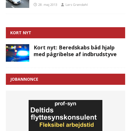
28. maj 2013
Lars Grøndahl
KORT NYT
Kort nyt: Beredskabs båd hjalp
med pågribelse af indbrudstyve
JOBANNONCE