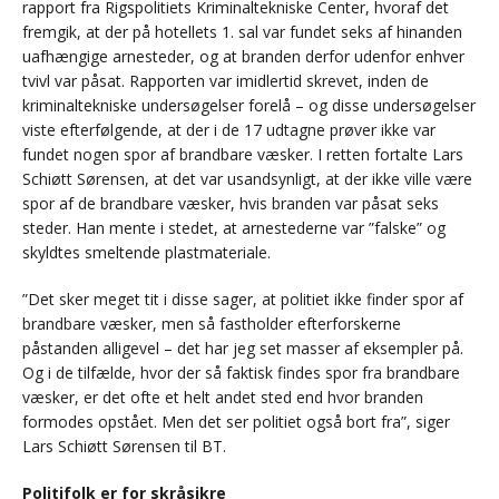
rapport fra Rigspolitiets Kriminaltekniske Center, hvoraf det
fremgik, at der på hotellets 1. sal var fundet seks af hinanden
uafhængige arnesteder, og at branden derfor udenfor enhver
tvivl var påsat. Rapporten var imidlertid skrevet, inden de
kriminaltekniske undersøgelser forelå – og disse undersøgelser
viste efterfølgende, at der i de 17 udtagne prøver ikke var
fundet nogen spor af brandbare væsker. I retten fortalte Lars
Schiøtt Sørensen, at det var usandsynligt, at der ikke ville være
spor af de brandbare væsker, hvis branden var påsat seks
steder. Han mente i stedet, at arnestederne var ”falske” og
skyldtes smeltende plastmateriale.
”Det sker meget tit i disse sager, at politiet ikke finder spor af
brandbare væsker, men så fastholder efterforskerne
påstanden alligevel – det har jeg set masser af eksempler på.
Og i de tilfælde, hvor der så faktisk findes spor fra brandbare
væsker, er det ofte et helt andet sted end hvor branden
formodes opstået. Men det ser politiet også bort fra”, siger
Lars Schiøtt Sørensen til BT.
Politifolk er for skråsikre