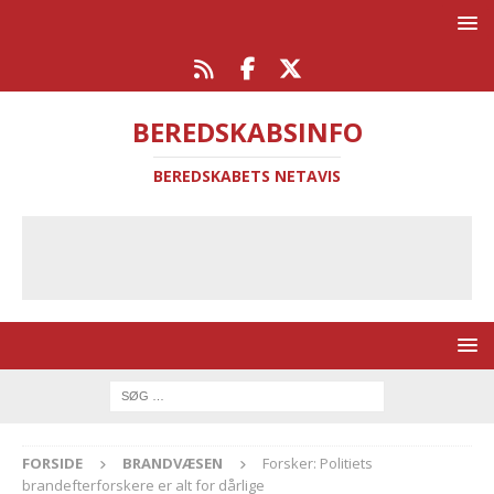
BEREDSKABSINFO
BEREDSKABETS NETAVIS
FORSIDE
BRANDVÆSEN
Forsker: Politiets
brandefterforskere er alt for dårlige