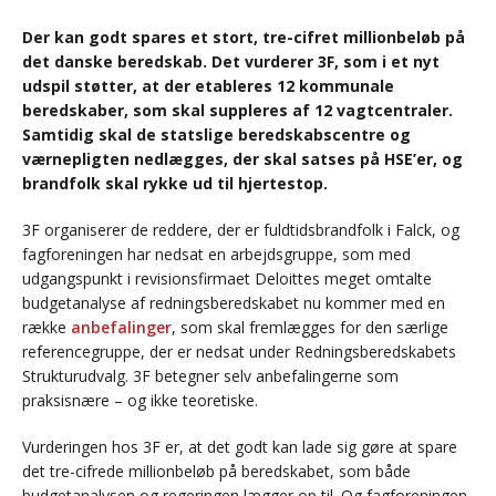
Der kan godt spares et stort, tre-cifret millionbeløb på
det danske beredskab. Det vurderer 3F, som i et nyt
udspil støtter, at der etableres 12 kommunale
beredskaber, som skal suppleres af 12 vagtcentraler.
Samtidig skal de statslige beredskabscentre og
værnepligten nedlægges, der skal satses på HSE’er, og
brandfolk skal rykke ud til hjertestop.
3F organiserer de reddere, der er fuldtidsbrandfolk i Falck, og
fagforeningen har nedsat en arbejdsgruppe, som med
udgangspunkt i revisionsfirmaet Deloittes meget omtalte
budgetanalyse af redningsberedskabet nu kommer med en
række
anbefalinger
, som skal fremlægges for den særlige
referencegruppe, der er nedsat under Redningsberedskabets
Strukturudvalg. 3F betegner selv anbefalingerne som
praksisnære – og ikke teoretiske.
Vurderingen hos 3F er, at det godt kan lade sig gøre at spare
det tre-cifrede millionbeløb på beredskabet, som både
budgetanalysen og regeringen lægger op til. Og fagforeningen