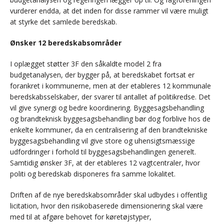
vurderer endda, at det inden for disse rammer vil være muligt
at styrke det samlede beredskab.
Ønsker 12 beredskabsområder
I oplægget støtter 3F den såkaldte model 2 fra
budgetanalysen, der bygger på, at beredskabet fortsat er
forankret i kommunerne, men at der etableres 12 kommunale
beredskabsselskaber, der svarer til antallet af politikredse. Det
vil give synergi og bedre koordinering. Byggesagsbehandling
og brandteknisk byggesagsbehandling bør dog forblive hos de
enkelte kommuner, da en centralisering af den brandtekniske
byggesagsbehandling vil give store og uhensigtsmæssige
udfordringer i forhold til byggesagsbehandlingen generelt.
Samtidig ønsker 3F, at der etableres 12 vagtcentraler, hvor
politi og beredskab disponeres fra samme lokalitet.
Driften af de nye beredskabsområder skal udbydes i offentlig
licitation, hvor den risikobaserede dimensionering skal være
med til at afgøre behovet for køretøjstyper,