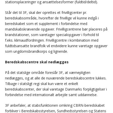
stationsplaceringer og ansættelsesformer (fuldtid/deltid).
Står det til 3F, skal der oprettes et frivilligcenter pr.
beredskabsområde, hvorefter de frivillige vil kunne indgå i
beredskabet som et supplement i forbindelse med
mandskabskrævende opgaver. Frivilligcentrene bør placeres på
brandstationer, som varetager specialopgaver i forhold til
f.eks. klimaudfordringen. Frivilligcentre i kombination med
fuldtidsansatte brandfolk vil endvidere kunne varetage opgaver
som ungdomsbrandkorps og lignende.
Beredskabscentre skal nedlægges
På det statslige område foreslår 3F, at værnepligten
nedlægges, og at alle de nuværende beredskabscentre lukkes.
Tilbage i statsligt regi skal kun være et enkelt
beredskabscenter, der skal varetage Danmarks forpligtigelser i
forbindelse med internationalt arbejde samt uddannelse.
3F anbefaler, at stabsfunktionen omkring CBRN-beredskabet
forbliver i Beredskabsstyrelsen, Sundhedsstyrelsen og Statens