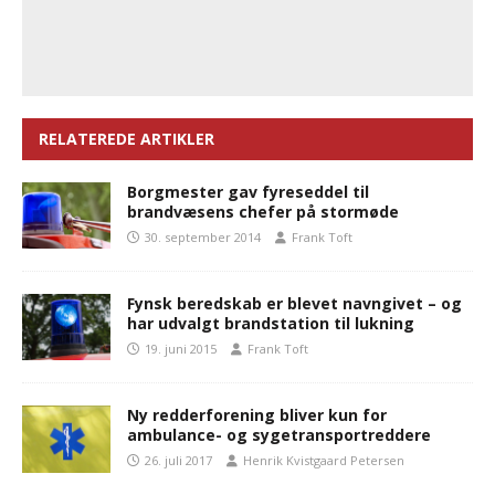
RELATEREDE ARTIKLER
Borgmester gav fyreseddel til
brandvæsens chefer på stormøde
30. september 2014
Frank Toft
Fynsk beredskab er blevet navngivet – og
har udvalgt brandstation til lukning
19. juni 2015
Frank Toft
Ny redderforening bliver kun for
ambulance- og sygetransportreddere
26. juli 2017
Henrik Kvistgaard Petersen