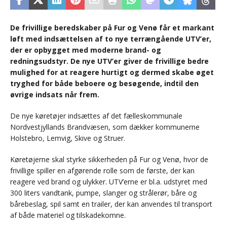
De frivillige beredskaber på Fur og Venø får et markant
løft med indsættelsen af to nye terrængående UTV’er,
der er opbygget med moderne brand- og
redningsudstyr. De nye UTV’er giver de frivillige bedre
mulighed for at reagere hurtigt og dermed skabe øget
tryghed for både beboere og besøgende, indtil den
øvrige indsats når frem.
De nye køretøjer indsættes af det fælleskommunale
Nordvestjyllands Brandvæsen, som dækker kommunerne
Holstebro, Lemvig, Skive og Struer.
Køretøjerne skal styrke sikkerheden på Fur og Venø, hvor de
frivillige spiller en afgørende rolle som de første, der kan
reagere ved brand og ulykker. UTV’erne er bl.a. udstyret med
300 liters vandtank, pumpe, slanger og strålerør, båre og
bårebeslag, spil samt en trailer, der kan anvendes til transport
af både materiel og tilskadekomne.