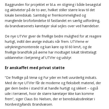
Baggrunden for projektet er bl.a. en stigning i både besøgstal
og aktiviteter på de to øer, hvilket stiller større krav til det
lokale beredskab. Samtidig er fremkommelighed og
manglende broforbindelse til fastlandet en særlig udfordring,
da brandvæsenets køretøjer skal sejles over ved hændelser.
De nye UTV’er giver de frivillige bedre mulighed for at reagere
hurtigt, indtil den øvrige indsats når frem. UTV’erne er
udrykningsmonterede og kan køre op til 60 km/t, og de
frivillige brandfolk på øerne har modtaget lokalt tilrettelagt
uddannelse i betjening af UTV’er og udstyr.
Er anskaffet med privat støtte
”De frivillige på Venø og Fur yder en helt uvurderlig indsats.
Med de nye UTV’er får de moderne og fleksibelt materiel, der
gør dem bedre i stand til at handle hurtigt og sikkert – også
ude i terrænet, hvor de større køretøjer ikke kan komme
frem”, siger Claus Bo Nielsen, der er beredskabsdirektør i
Nordvestjyllands Brandvæsen.