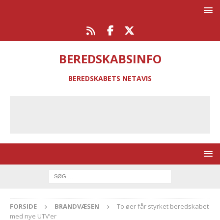
BEREDSKABSINFO
BEREDSKABETS NETAVIS
FORSIDE
BRANDVÆSEN
To øer får styrket beredskabet
med nye UTV’er