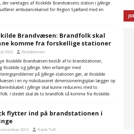
 der varetages af Roskilde Brandvæsens station i Jyllinge
r udfører ambulancekørsel for Region Sjælland med en
SEN
JO
 Udløb af sygetransporttilladelser kan sende 400.000 kørsler over
ITAL
kilde Brandvæsen: Brandfolk skal
ne komme fra forskellige stationer
juli 2020
Redaktionen
ye Roskilde Brandvæsen består af to brandstationer,
g Roskilde og Jyllinge. Men erfaringer med
tteringsproblemer på Jyllinge-stationen gør, at Roskilde
væsen i en ny risikobaseret dimensioneringsplan lægger op
at beredskabet i Jyllinge skal kunne reduceres med to
folk. I stedet skal de to brandfolk så komme fra Roskilde.
ck flytter ind på brandstationen i
linge
. november 2013
Frank Toft