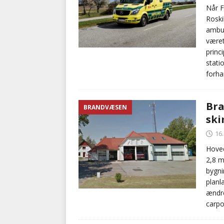
Når F
Roski
ambul
været
princ
stati
forhan
Bra
BRANDVÆSEN
sk
16
Hoved
2,8 m
bygni
planl
ændre
carpo