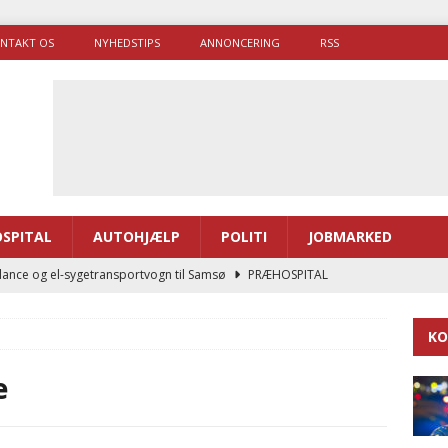
NTAKT OS
NYHEDSTIPS
ANNONCERING
RSS
SPITAL
AUTOHJÆLP
POLITI
JOBMARKED
ance og el-sygetransportvogn til Samsø
PRÆHOSPITAL
enerne brugte lidt længere tid på at komme af sted i 2025
KO
g politiuddannelse skal ruste betjentene til mere kompleks
e
ne driver flere brandstationer, mens Falcks andel fortsætter