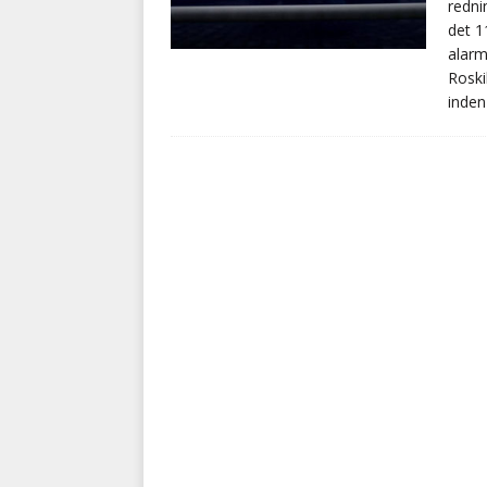
redni
det 1
alarm
Roski
inden