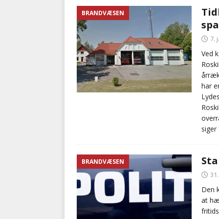
Tid
BRANDVÆSEN
spa
7. 
Ved 
Rosk
årræk
har e
Lydes
Roski
overr
siger
Sta
BRANDVÆSEN
31.
Den k
at hæ
friti