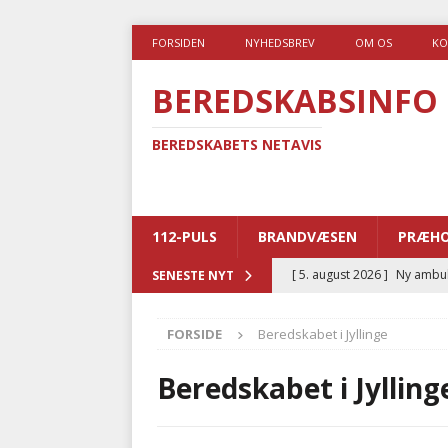
FORSIDEN
NYHEDSBREV
OM OS
KO
BEREDSKABSINFO
BEREDSKABETS NETAVIS
112-PULS
BRANDVÆSEN
PRÆHO
[ 5. august 2026 ]
Ny ambul
SENESTE NYT
[ 4. august 2026 ]
Brandvæs
FORSIDE
Beredskabet i Jyllinge
BRANDVÆSEN
[ 4. august 2026 ]
Ny treåri
Beredskabet i Jylling
kriminalitet
POLITI
[ 3. august 2026 ]
Kommuner