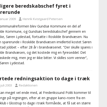
ligere beredskabschef fyret i
rerunde
januar 2009
Henrik Kvistgaard Petersen
kommunalreformen blev Gundsø Kommune en del af
ilde Kommune, og Gundsøs beredskabschef gennem en
ke, Søren Lydestad, fortsatte i Roskilde Brandvæsen. Nu
n sparerunde i Roskilde Brandvæsen imidlertid kostet Søren
tad jobbet – efter 28 år i brandvæsenet. “Der skulle spares i
lde Brandvæsen, og det kostede mig en fyreseddel. Det
askede mig, men jeg er ikke bitter. Vi skilles som venner”,
 Søren Lydestad.
rtede redningsaktion to dage i træk
 juli 2003
Redaktionen
an meget vel ende med, at Frederikssund Politi kommer til
nge på regningen, efter at en gruppe kano-roere fra en
dsklub i Glostrup to dage i træk formåede, at få sat en større