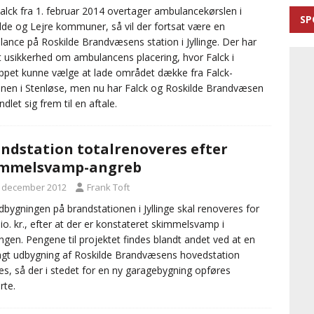
alck fra 1. februar 2014 overtager ambulancekørslen i
SP
lde og Lejre kommuner, så vil der fortsat være en
ance på Roskilde Brandvæsens station i Jyllinge. Der har
 usikkerhed om ambulancens placering, hvor Falck i
ippet kunne vælge at lade området dække fra Falck-
onen i Stenløse, men nu har Falck og Roskilde Brandvæsen
dlet sig frem til en aftale.
ndstation totalrenoveres efter
immelsvamp-angreb
. december 2012
Frank Toft
bygningen på brandstationen i Jyllinge skal renoveres for
io. kr., efter at der er konstateret skimmelsvamp i
ngen. Pengene til projektet findes blandt andet ved at en
agt udbygning af Roskilde Brandvæsens hovedstation
s, så der i stedet for en ny garagebygning opføres
rte.