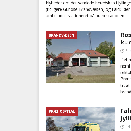
Nyheder om det samlede beredskab i Jyllinge,
(tidligere Gundsø Brandvæsen) og Falck, de
med at falde
BRANDVÆ
ambulance stationeret på brandstationen.
[ 5. august 2026 ]
Advarer:
i det offentlige
PRÆHOSP
Ros
BRANDVÆSEN
kun
5. 
Det n
nemli
rektu
Brand
til, 
brand
Fal
PRÆHOSPITAL
Jyl
14