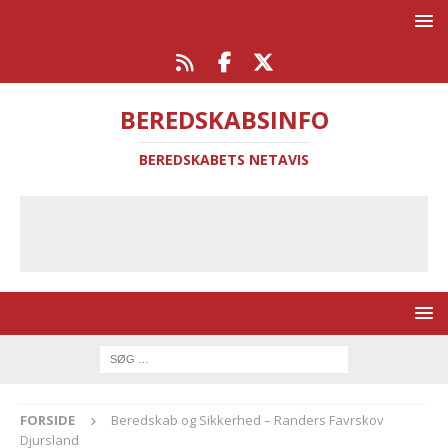
BEREDSKABSINFO
BEREDSKABETS NETAVIS
FORSIDE
Beredskab og Sikkerhed – Randers Favrskov
Djursland