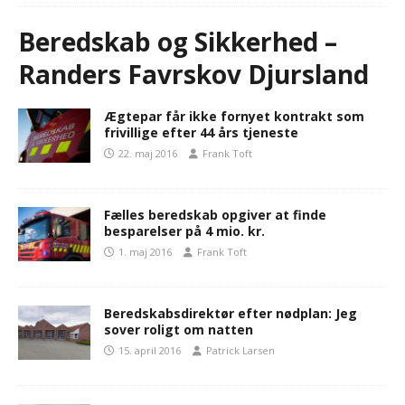
Beredskab og Sikkerhed –
Randers Favrskov Djursland
Ægtepar får ikke fornyet kontrakt som
frivillige efter 44 års tjeneste
22. maj 2016
Frank Toft
Fælles beredskab opgiver at finde
besparelser på 4 mio. kr.
1. maj 2016
Frank Toft
Beredskabsdirektør efter nødplan: Jeg
sover roligt om natten
15. april 2016
Patrick Larsen