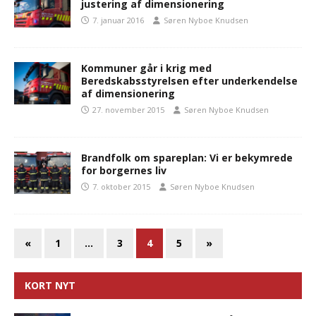
justering af dimensionering
7. januar 2016
Søren Nyboe Knudsen
Kommuner går i krig med
Beredskabsstyrelsen efter underkendelse
af dimensionering
27. november 2015
Søren Nyboe Knudsen
Brandfolk om spareplan: Vi er bekymrede
for borgernes liv
7. oktober 2015
Søren Nyboe Knudsen
«
1
…
3
4
5
»
KORT NYT