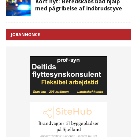
Kort nyt: Beredskabs båd hjalp
med pågribelse af indbrudstyve
JOBANNONCE