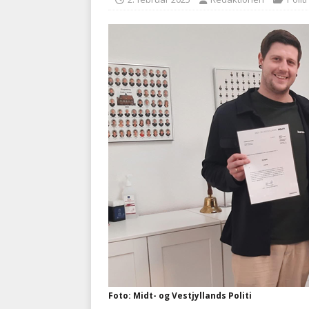
med at falde
BRANDVÆ
[ 5. august 2026 ]
Advarer:
i det offentlige
PRÆHOSP
Foto: Midt- og Vestjyllands Politi