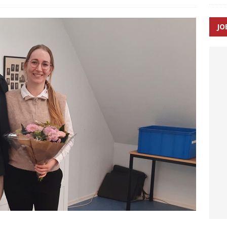
SEN
JO
 Udløb af sygetransporttilladelser kan sende 400.000 kørsler over
ITAL