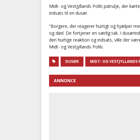
Midt- og Vestjyllands Politi patrulje, der kør
indsats til en dusør.
”Borgere, der reagerer hurtigt og hjælper m
og død. De fortjener en særlig tak. I dusørind
den hurtige reaktion og indsats, ville der vær
Midt- og Vestjyllands Politi.
DUSØR
MIDT- OG VESTJYLLANDS 
ANNONCE