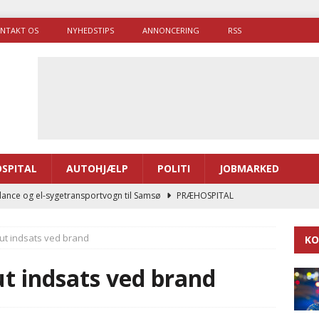
NTAKT OS
NYHEDSTIPS
ANNONCERING
RSS
SPITAL
AUTOHJÆLP
POLITI
JOBMARKED
ance og el-sygetransportvogn til Samsø
PRÆHOSPITAL
enerne brugte lidt længere tid på at komme af sted i 2025
lut indsats ved brand
KO
g politiuddannelse skal ruste betjentene til mere kompleks
ut indsats ved brand
ne driver flere brandstationer, mens Falcks andel fortsætter