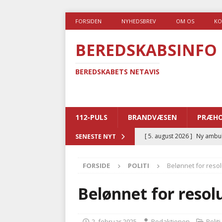
FORSIDEN
NYHEDSBREV
OM OS
KO
BEREDSKABSINFO
BEREDSKABETS NETAVIS
112-PULS
BRANDVÆSEN
PRÆHO
[ 5. august 2026 ]
Ny ambul
SENESTE NYT
[ 4. august 2026 ]
Brandvæs
FORSIDE
POLITI
Belønnet for reso
BRANDVÆSEN
[ 4. august 2026 ]
Ny treåri
Belønnet for resol
kriminalitet
POLITI
[ 3. august 2026 ]
Kommuner
2. februar 2025
Redaktionen
Politi