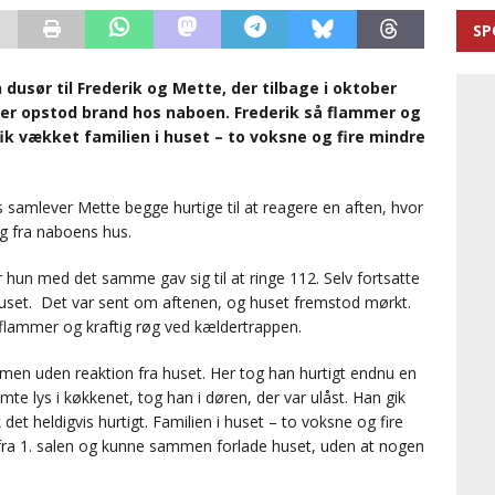
SP
n dusør til Frederik og Mette, der tilbage i oktober
 der opstod brand hos naboen. Frederik så flammer og
ik vækket familien i huset – to voksne og fire mindre
 samlever Mette begge hurtige til at reagere en aften, hvor
øg fra naboens hus.
or hun med det samme gav sig til at ringe 112. Selv fortsatte
uset. Det var sent om aftenen, og huset fremstod mørkt.
 flammer og kraftig røg ved kældertrappen.
men uden reaktion fra huset. Her tog han hurtigt endnu en
te lys i køkkenet, tog han i døren, der var ulåst. Han gik
det heldigvis hurtigt. Familien i huset – to voksne og fire
fra 1. salen og kunne sammen forlade huset, uden at nogen