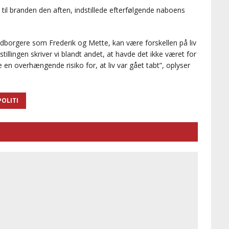
te til branden den aften, indstillede efterfølgende naboens
edborgere som Frederik og Mette, kan være forskellen på liv
stillingen skriver vi blandt andet, at havde det ikke været for
e en overhængende risiko for, at liv var gået tabt”, oplyser
POLITI