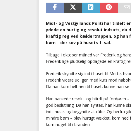
Midt- og Vestjyllands Politi har tildelt e
ydede en hurtig og resolut indsats, da
kraftig røg ved kældertrappen, og han f
børn – der sov på husets 1. sal.
Tilbage i oktober måned var Frederik og hans
Frederik lige pludselig opdagede en kraftig r
Frederik skyndte sig ind i huset til Mette, hv
Frederik videre ud igen med kurs mod naboh
Da han kom helt hen til huset, kunne han se
Han bankede resolut og hårdt på fordøren – 
god beslutning. Da han syntes, han kunne skim
ind i huset og begyndte at råbe. Og herfra gik 
mindre børn – blev hurtigt vækket, kom ned 
kom noget til i branden.