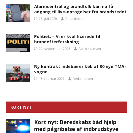
Alarmcentral og brandfolk kan nu få
adgang til live-optagelser fra brandstedet
25. juli 2020
Redaktionen
Politiet: – Vi er kvalificerede til
brandefterforskning
29. september 2006
Patrick Larsen
Ny kontrakt indebærer køb af 30 nye TMA-
vogne
13. februar 2021
Redaktionen
KORT NYT
Kort nyt: Beredskabs båd hjalp
med pågribelse af indbrudstyve