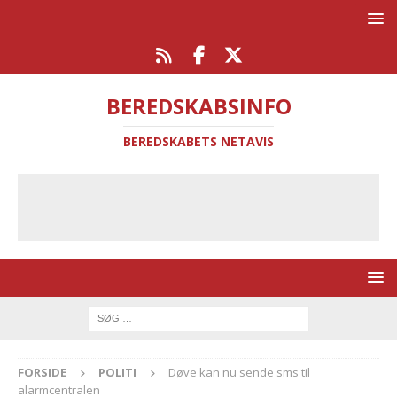
BEREDSKABSINFO
BEREDSKABETS NETAVIS
FORSIDE
POLITI
Døve kan nu sende sms til
alarmcentralen