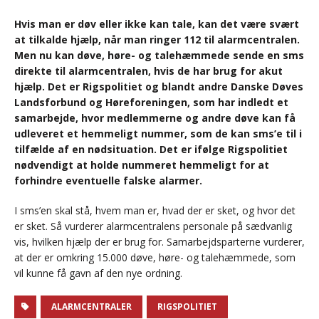
Hvis man er døv eller ikke kan tale, kan det være svært
at tilkalde hjælp, når man ringer 112 til alarmcentralen.
Men nu kan døve, høre- og talehæmmede sende en sms
direkte til alarmcentralen, hvis de har brug for akut
hjælp. Det er Rigspolitiet og blandt andre Danske Døves
Landsforbund og Høreforeningen, som har indledt et
samarbejde, hvor medlemmerne og andre døve kan få
udleveret et hemmeligt nummer, som de kan sms’e til i
tilfælde af en nødsituation. Det er ifølge Rigspolitiet
nødvendigt at holde nummeret hemmeligt for at
forhindre eventuelle falske alarmer.
I sms’en skal stå, hvem man er, hvad der er sket, og hvor det
er sket. Så vurderer alarmcentralens personale på sædvanlig
vis, hvilken hjælp der er brug for. Samarbejdsparterne vurderer,
at der er omkring 15.000 døve, høre- og talehæmmede, som
vil kunne få gavn af den nye ordning.
ALARMCENTRALER
RIGSPOLITIET