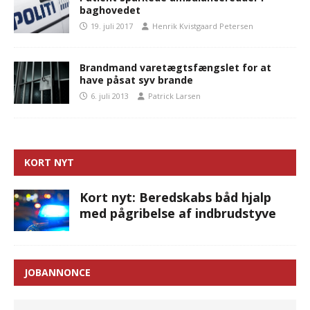
baghovedet
19. juli 2017
Henrik Kvistgaard Petersen
Brandmand varetægtsfængslet for at
have påsat syv brande
6. juli 2013
Patrick Larsen
KORT NYT
Kort nyt: Beredskabs båd hjalp
med pågribelse af indbrudstyve
JOBANNONCE