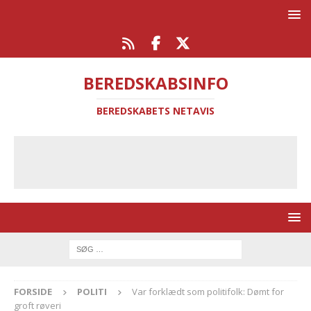
BEREDSKABSINFO
BEREDSKABETS NETAVIS
FORSIDE
POLITI
Var forklædt som politifolk: Dømt for
groft røveri