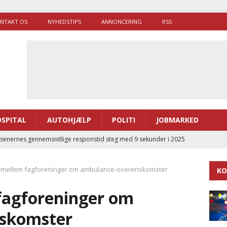
NTAKT OS
NYHEDSTIPS
ANNONCERING
RSS
SPITAL
AUTOHJÆLP
POLITI
JOBMARKED
enernes gennemsnitlige responstid steg med 9 sekunder i 2025
g mellem fagforeninger om ambulance-overenskomster
KO
 Udløb af sygetransporttilladelser kan sende 400.000 kørsler over
ITAL
fagforeninger om
ance og el-sygetransportvogn til Samsø
PRÆHOSPITAL
skomster
enerne brugte lidt længere tid på at komme af sted i 2025