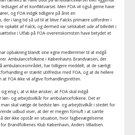
ledsaget af et konfliktvarsel. Men FOA vil også gerne have
r, og FOA indgik tidligere på året en
er i lang tid så ud til at blive Falcks primære udfordrer i
re opkøbt af Falck, og dermed var selskabet ude af billedet i
nsættelse i Ulfab på FOA-overenskomsten have betydet et
A har opbakning blandt sine egne medlemmer til at indgå
er. Ambulancefolkene i Københavns Brandvæsen, der
 ambulanceområdet, har tidligere meddelt, at de særligt
forhandling er stærkt utilfredse med FOA, og at de hellere
at FOA ikke vil afgive forhandlingsretten.
g enig i, at vi ikke ønsker, at FOA skal indgå
 løn- og arbejdsvilkår for ambulancefolkene. Det er
an skal vælge de bedste løn- og arbejdsvilkår i stedet for
nde udbud viser, at der er megen fornuft i at samle
å der ikke opstår en situation, hvor fagbevægelserne
for Brandfolkenes Klub København, Anders Villadsen.