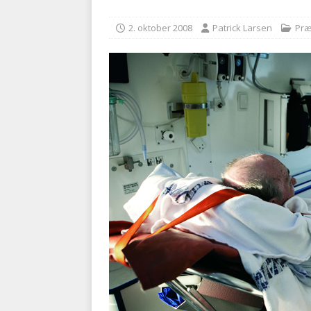
BRANDVÆSEN
2. oktober 2008
Patrick Larsen
Præ
[ 7. august 2026 ]
Branche k
nødsporet
AUTOHJÆLP