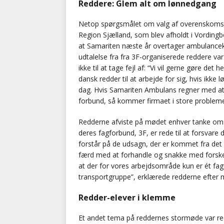
Reddere: Glem alt om lønnedgang
Netop spørgsmålet om valg af overenskomst 
Region Sjælland, som blev afholdt i Vordingbo
at Samariten næste år overtager ambulancekø
udtalelse fra fra 3F-organiserede reddere var
ikke til at tage fejl af: “Vi vil gerne gøre de
dansk redder til at arbejde for sig, hvis ikk
dag. Hvis Samariten Ambulans regner med at 
forbund, så kommer firmaet i store problemer
Redderne afviste på mødet enhver tanke om a
deres fagforbund, 3F, er rede til at forsvar
forstår på de udsagn, der er kommet fra det 
færd med at forhandle og snakke med forskell
at der for vores arbejdsområde kun er ét fa
transportgruppe”, erklærede redderne efter 
Redder-elever i klemme
Et andet tema på reddernes stormøde var redd