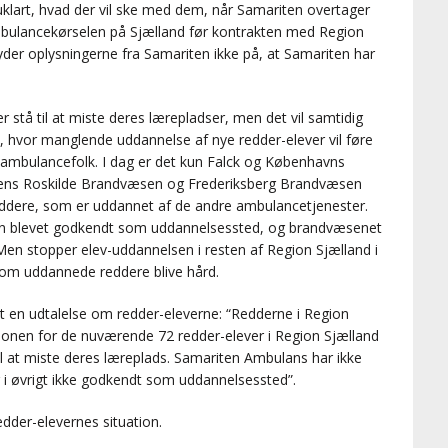
klart, hvad der vil ske med dem, når Samariten overtager
mbulancekørselen på Sjælland før kontrakten med Region
der oplysningerne fra Samariten ikke på, at Samariten har
 stå til at miste deres lærepladser, men det vil samtidig
, hvor manglende uddannelse af nye redder-elever vil føre
å ambulancefolk. I dag er det kun Falck og Københavns
mens Roskilde Brandvæsen og Frederiksberg Brandvæsen
reddere, som er uddannet af de andre ambulancetjenester.
den blevet godkendt som uddannelsessted, og brandvæsenet
 Men stopper elev-uddannelsen i resten af Region Sjælland i
n om uddannede reddere blive hård.
t en udtalelse om redder-eleverne: “Redderne i Region
uationen for de nuværende 72 redder-elever i Region Sjælland
 til at miste deres læreplads. Samariten Ambulans har ikke
r i øvrigt ikke godkendt som uddannelsessted”.
edder-elevernes situation.