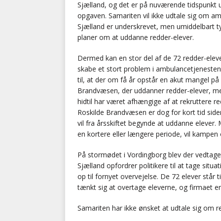
Sjælland, og det er på nuværende tidspunkt u
opgaven. Samariten vil ikke udtale sig om a
Sjælland er underskrevet, men umiddelbart ty
planer om at uddanne redder-elever.
Dermed kan en stor del af de 72 redder-elever
skabe et stort problem i ambulancetjenesten
til, at der om få år opstår en akut mangel p
Brandvæsen, der uddanner redder-elever, 
hidtil har været afhængige af at rekruttere 
Roskilde Brandvæsen er dog for kort tid si
vil fra årsskiftet begynde at uddanne elever.
en kortere eller længere periode, vil kampe
På stormødet i Vordingborg blev der vedtage
Sjælland opfordrer politikere til at tage sit
op til fornyet overvejelse. De 72 elever står
tænkt sig at overtage eleverne, og firmaet e
Samariten har ikke ønsket at udtale sig om r