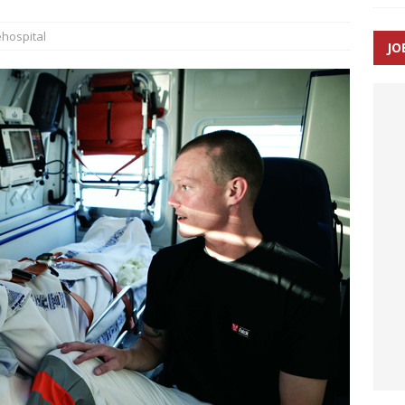
hospital
JO
ræver at beskyttelseskøretøjer bliver lovpligtige ved arbejde i