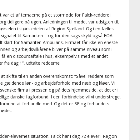
var et af temaerne på et stormøde for Falck-reddere i
rg tidligere på ugen. Anledningen til mødet var udsigten til,
rselen i størstedelen af Region Sjælland. Og i en fælles
 signalet til Samariten – og for den sags skyld også FOA –
t helt klart for Samariten Ambulans. Firmaet får ikke en eneste
e lønnen og arbejdsvilkårene bliver på samme niveau som i
få en discountaftale i hus, eksempelvis med et andet
 fra dag 1”, udtalte redderne.
t skifte til en anden overenskomst: “Såvel reddere som
e de gældende løn- og arbejdsforhold med næb og kløer. Vi
svenske firma i pressen og på dets hjemmeside, at det er i
ige danske fagforbund. I den forbindelse vil vi understrege,
gforbund at forhandle med. Og det er 3F og forbundets
mødet.
er-elevernes situation. Falck har i dag 72 elever i Region