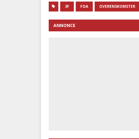
3F
FOA
OVERENSKOMSTER
ANNONCE