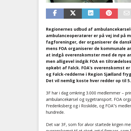
Regionernes udbud af ambulancekørselen 
ambulanceoperatører er på vej ind på ma
fagforeninger, der organiserer de dans
mens FOA organiserer de kommunale am
at indgå overenskomster med de nye am
men alligevel indgik FOA en tiltrædels
opkøbt af Falck. FOA’s overenskomst er 
og Falck-redderne i Region Sjælland fr
Det vil nemlig koste hver redder op til 
3F har i dag omkring 3.000 medlemmer – pr
ambulancekørsel og sygetransport. FOA org
Frederiksberg og i Roskilde, og FOA”s medl
hundrede.
Det var 3F, som for alvor startede krigen m
overenskomst til et stort antal firmaer, som