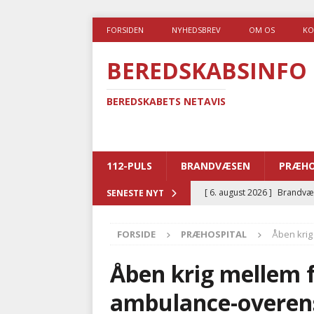
FORSIDEN
NYHEDSBREV
OM OS
KO
BEREDSKABSINFO
BEREDSKABETS NETAVIS
112-PULS
BRANDVÆSEN
PRÆHO
[ 6. august 2026 ]
Brandvæs
SENESTE NYT
BRANDVÆSEN
FORSIDE
PRÆHOSPITAL
Åben kri
[ 5. august 2026 ]
Advarer:
i det offentlige
PRÆHOSP
Åben krig mellem 
[ 5. august 2026 ]
Ny ambul
ambulance-overen
[ 4. august 2026 ]
Brandvæs