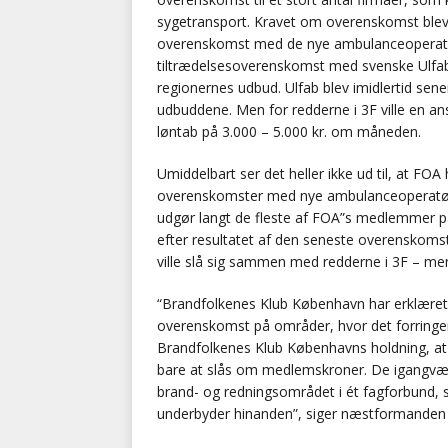
sygetransport. Kravet om overenskomst blev 
overenskomst med de nye ambulanceoperatøre
tiltrædelsesoverenskomst med svenske Ulfab, d
regionernes udbud. Ulfab blev imidlertid sene
udbuddene. Men for redderne i 3F ville en a
løntab på 3.000 – 5.000 kr. om måneden.
Umiddelbart ser det heller ikke ud til, at FO
overenskomster med nye ambulanceoperatør
udgør langt de fleste af FOA”s medlemmer på
efter resultatet af den seneste overenskomst
ville slå sig sammen med redderne i 3F – men 
“Brandfolkenes Klub København har erklæret si
overenskomst på områder, hvor det forringer
Brandfolkenes Klub Københavns holdning, at m
bare at slås om medlemskroner. De igangvære
brand- og redningsområdet i ét fagforbund, s
underbyder hinanden”, siger næstformanden 