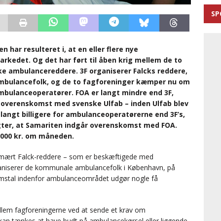
SP
har resulteret i, at en eller flere nye
rkedet. Og det har ført til åben krig mellem de to
ke ambulancereddere. 3F organiserer Falcks reddere,
bulancefolk, og de to fagforeninger kæmper nu om
bulanceoperatører. FOA er langt mindre end 3F,
esoverenskomst med svenske Ulfab – inden Ulfab blev
langt billigere for ambulanceoperatørerne end 3F’s,
ygter, at Samariten indgår overenskomst med FOA.
5.000 kr. om måneden.
imært Falck-reddere – som er beskæftigede med
aniserer de kommunale ambulancefolk i København, på
emstal indenfor ambulanceområdet udgør nogle få
ellem fagforeningerne ved at sende et krav om
 kan tænkes at have budt på ambulancekørsel eller liggende