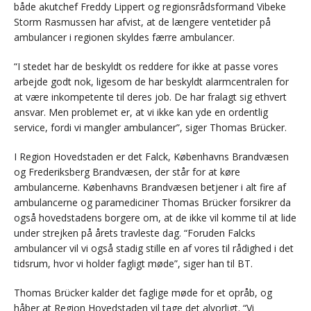
både akutchef Freddy Lippert og regionsrådsformand Vibeke
Storm Rasmussen har afvist, at de længere ventetider på
ambulancer i regionen skyldes færre ambulancer.
“I stedet har de beskyldt os reddere for ikke at passe vores
arbejde godt nok, ligesom de har beskyldt alarmcentralen for
at være inkompetente til deres job. De har fralagt sig ethvert
ansvar. Men problemet er, at vi ikke kan yde en ordentlig
service, fordi vi mangler ambulancer”, siger Thomas Brücker.
I Region Hovedstaden er det Falck, Københavns Brandvæsen
og Frederiksberg Brandvæsen, der står for at køre
ambulancerne. Københavns Brandvæsen betjener i alt fire af
ambulancerne og paramediciner Thomas Brücker forsikrer da
også hovedstadens borgere om, at de ikke vil komme til at lide
under strejken på årets travleste dag. “Foruden Falcks
ambulancer vil vi også stadig stille en af vores til rådighed i det
tidsrum, hvor vi holder fagligt møde”, siger han til BT.
Thomas Brücker kalder det faglige møde for et opråb, og
håber at Region Hovedstaden vil tage det alvorligt. “Vi