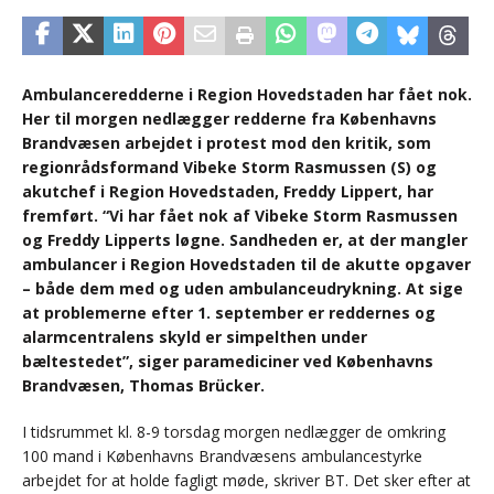
Ambulanceredderne i Region Hovedstaden har fået nok.
Her til morgen nedlægger redderne fra Københavns
Brandvæsen arbejdet i protest mod den kritik, som
regionrådsformand Vibeke Storm Rasmussen (S) og
akutchef i Region Hovedstaden, Freddy Lippert, har
fremført. “Vi har fået nok af Vibeke Storm Rasmussen
og Freddy Lipperts løgne. Sandheden er, at der mangler
ambulancer i Region Hovedstaden til de akutte opgaver
– både dem med og uden ambulanceudrykning. At sige
at problemerne efter 1. september er reddernes og
alarmcentralens skyld er simpelthen under
bæltestedet”, siger paramediciner ved Københavns
Brandvæsen, Thomas Brücker.
I tidsrummet kl. 8-9 torsdag morgen nedlægger de omkring
100 mand i Københavns Brandvæsens ambulancestyrke
arbejdet for at holde fagligt møde, skriver BT. Det sker efter at