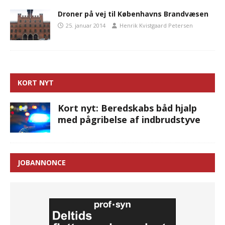
Droner på vej til Københavns Brandvæsen
25. januar 2014
Henrik Kvistgaard Petersen
KORT NYT
Kort nyt: Beredskabs båd hjalp
med pågribelse af indbrudstyve
JOBANNONCE