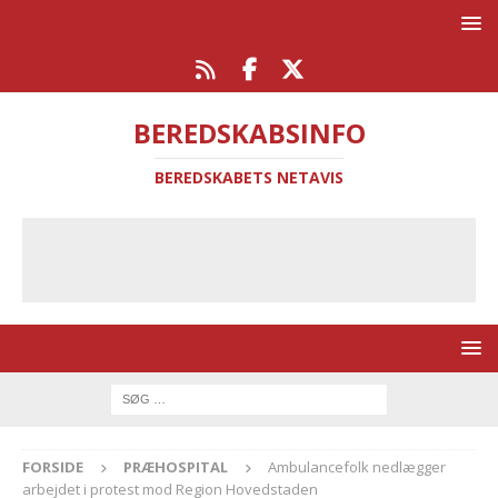
BEREDSKABSINFO
BEREDSKABETS NETAVIS
FORSIDE
PRÆHOSPITAL
Ambulancefolk nedlægger
arbejdet i protest mod Region Hovedstaden