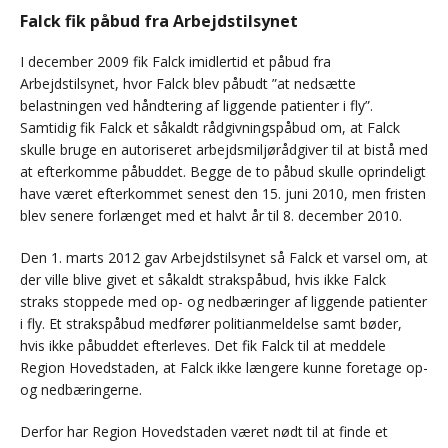
Falck fik påbud fra Arbejdstilsynet
I december 2009 fik Falck imidlertid et påbud fra
Arbejdstilsynet, hvor Falck blev påbudt ”at nedsætte
belastningen ved håndtering af liggende patienter i fly”.
Samtidig fik Falck et såkaldt rådgivningspåbud om, at Falck
skulle bruge en autoriseret arbejdsmiljørådgiver til at bistå med
at efterkomme påbuddet. Begge de to påbud skulle oprindeligt
have været efterkommet senest den 15. juni 2010, men fristen
blev senere forlænget med et halvt år til 8. december 2010.
Den 1. marts 2012 gav Arbejdstilsynet så Falck et varsel om, at
der ville blive givet et såkaldt strakspåbud, hvis ikke Falck
straks stoppede med op- og nedbæringer af liggende patienter
i fly. Et strakspåbud medfører politianmeldelse samt bøder,
hvis ikke påbuddet efterleves. Det fik Falck til at meddele
Region Hovedstaden, at Falck ikke længere kunne foretage op-
og nedbæringerne.
Derfor har Region Hovedstaden været nødt til at finde et