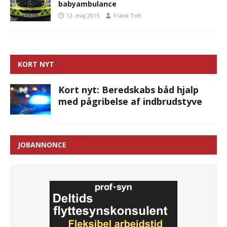
babyambulance
12. maj 2015
Frank Toft
KORT NYT
Kort nyt: Beredskabs båd hjalp
med pågribelse af indbrudstyve
JOBANNONCE