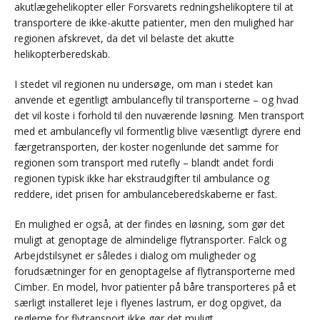
akutlægehelikopter eller Forsvarets redningshelikoptere til at
transportere de ikke-akutte patienter, men den mulighed har
regionen afskrevet, da det vil belaste det akutte
helikopterberedskab.
I stedet vil regionen nu undersøge, om man i stedet kan
anvende et egentligt ambulancefly til transporterne – og hvad
det vil koste i forhold til den nuværende løsning. Men transport
med et ambulancefly vil formentlig blive væsentligt dyrere end
færgetransporten, der koster nogenlunde det samme for
regionen som transport med rutefly – blandt andet fordi
regionen typisk ikke har ekstraudgifter til ambulance og
reddere, idet prisen for ambulanceberedskaberne er fast.
En mulighed er også, at der findes en løsning, som gør det
muligt at genoptage de almindelige flytransporter. Falck og
Arbejdstilsynet er således i dialog om muligheder og
forudsætninger for en genoptagelse af flytransporterne med
Cimber. En model, hvor patienter på båre transporteres på et
særligt installeret leje i flyenes lastrum, er dog opgivet, da
reglerne for flytransport ikke gør det muligt.