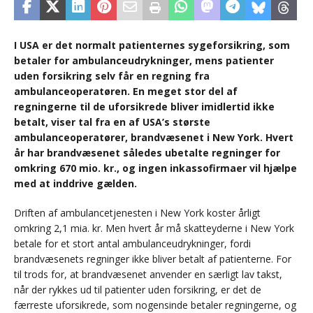
I USA er det normalt patienternes sygeforsikring, som
betaler for ambulanceudrykninger, mens patienter
uden forsikring selv får en regning fra
ambulanceoperatøren. En meget stor del af
regningerne til de uforsikrede bliver imidlertid ikke
betalt, viser tal fra en af USA’s største
ambulanceoperatører, brandvæsenet i New York. Hvert
år har brandvæsenet således ubetalte regninger for
omkring 670 mio. kr., og ingen inkassofirmaer vil hjælpe
med at inddrive gælden.
Driften af ambulancetjenesten i New York koster årligt
omkring 2,1 mia. kr. Men hvert år må skatteyderne i New York
betale for et stort antal ambulanceudrykninger, fordi
brandvæsenets regninger ikke bliver betalt af patienterne. For
til trods for, at brandvæsenet anvender en særligt lav takst,
når der rykkes ud til patienter uden forsikring, er det de
færreste uforsikrede, som nogensinde betaler regningerne, og