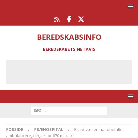
BEREDSKABSINFO
BEREDSKABETS NETAVIS
FORSIDE
PRÆHOSPITAL
Brandvæsen har ubetalte
ambulanceregninger for 670 mio. kr.