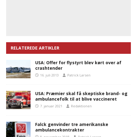
RELATEREDE ARTIKLER
USA: Offer for flystyrt blev kørt over af
crashtender
16. juli 2013
Patrick Larsen
USA: Præmier skal få skeptiske brand- og
ambulancefolk til at blive vaccineret
7. januar 2021
Redaktionen
Falck genvinder tre amerikanske
ambulancekontrakter
8. november 2018
Patrick Larsen