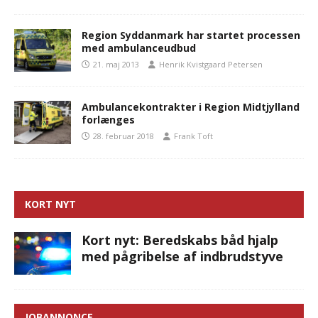
Region Syddanmark har startet processen
med ambulanceudbud
21. maj 2013
Henrik Kvistgaard Petersen
Ambulancekontrakter i Region Midtjylland
forlænges
28. februar 2018
Frank Toft
KORT NYT
Kort nyt: Beredskabs båd hjalp
med pågribelse af indbrudstyve
JOBANNONCE