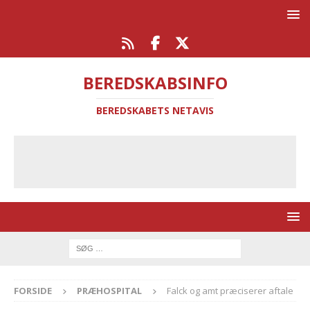
BEREDSKABSINFO
BEREDSKABETS NETAVIS
FORSIDE
PRÆHOSPITAL
Falck og amt præciserer aftale