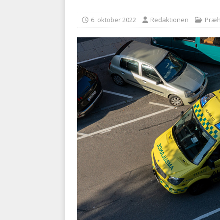
BRANDVÆSEN
6. oktober 2022
Redaktionen
Præh
[ 7. august 2026 ]
Branche k
nødsporet
AUTOHJÆLP