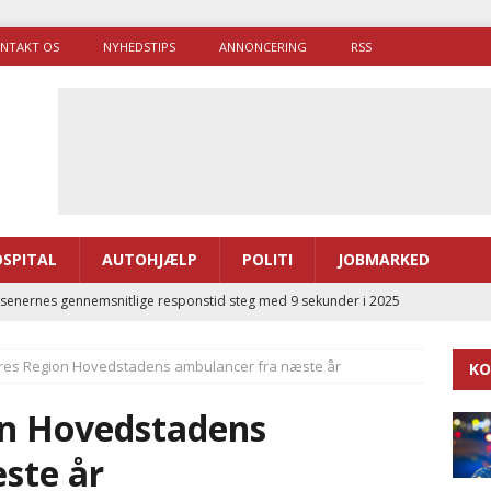
NTAKT OS
NYHEDSTIPS
ANNONCERING
RSS
SPITAL
AUTOHJÆLP
POLITI
JOBMARKED
enernes gennemsnitlige responstid steg med 9 sekunder i 2025
res Region Hovedstadens ambulancer fra næste år
KO
 Udløb af sygetransporttilladelser kan sende 400.000 kørsler over
ITAL
on Hovedstadens
ance og el-sygetransportvogn til Samsø
PRÆHOSPITAL
ste år
enerne brugte lidt længere tid på at komme af sted i 2025