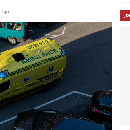
ospital
JO
ræver at beskyttelseskøretøjer bliver lovpligtige ved arbejde i