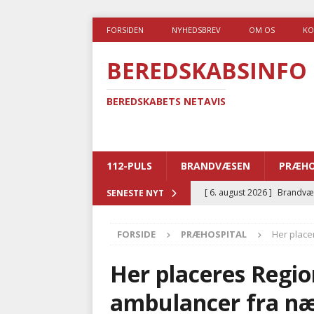
FORSIDEN
NYHEDSBREV
OM OS
KO
BEREDSKABSINFO
BEREDSKABETS NETAVIS
112-PULS
BRANDVÆSEN
PRÆHO
[ 6. august 2026 ]
Brandvæs
SENESTE NYT
BRANDVÆSEN
FORSIDE
PRÆHOSPITAL
Her place
[ 5. august 2026 ]
Advarer:
i det offentlige
PRÆHOSP
Her placeres Regi
[ 5. august 2026 ]
Ny ambul
ambulancer fra næ
[ 4. august 2026 ]
Brandvæs