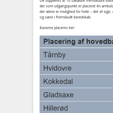
De suppleres af 10 såkaldte fremskudte baser
der som udgangspunkt er placeret én ambulan
der alene er mulighed for hvile – det vil sige
og være i fremskudt beredskab.
Baserne placeres her: