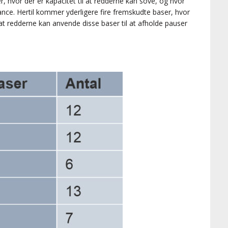
, hvor der er kapacitet til at redderne kan sove, og hvor
ce. Hertil kommer yderligere fire fremskudte baser, hvor
, at redderne kan anvende disse baser til at afholde pauser