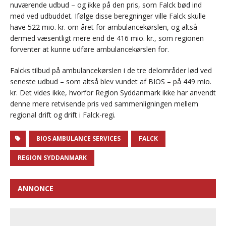
nuværende udbud – og ikke på den pris, som Falck bød ind
med ved udbuddet. Ifølge disse beregninger ville Falck skulle
have 522 mio. kr. om året for ambulancekørslen, og altså
dermed væsentligt mere end de 416 mio. kr., som regionen
forventer at kunne udføre ambulancekørslen for.
Falcks tilbud på ambulancekørslen i de tre delområder lød ved
seneste udbud – som altså blev vundet af BIOS – på 449 mio.
kr. Det vides ikke, hvorfor Region Syddanmark ikke har anvendt
denne mere retvisende pris ved sammenligningen mellem
regional drift og drift i Falck-regi.
BIOS AMBULANCE SERVICES
FALCK
REGION SYDDANMARK
ANNONCE