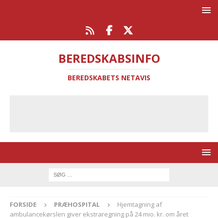
BEREDSKABSINFO
BEREDSKABETS NETAVIS
FORSIDE
PRÆHOSPITAL
Hjemtagning af
ambulancekørslen giver ekstraregning på 24 mio. kr. om året