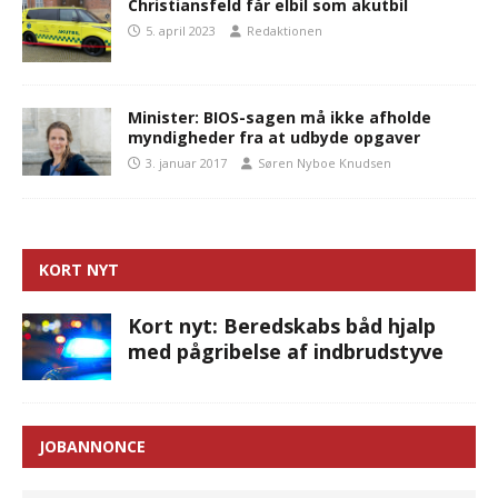
Christiansfeld får elbil som akutbil
5. april 2023
Redaktionen
Minister: BIOS-sagen må ikke afholde
myndigheder fra at udbyde opgaver
3. januar 2017
Søren Nyboe Knudsen
KORT NYT
Kort nyt: Beredskabs båd hjalp
med pågribelse af indbrudstyve
JOBANNONCE