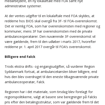
medarbejdere, en ny lokalaftale med FOA samt nye
administrative systemer.
At der ventes udgifter til en lokalaftale med FOA skyldes, at
redderne hos BIOS skal overgå fra 3F- til FOA-overenskomst.
Det er nemlig FOA, som har overenskomsten med regioner og
kommuner, mens 3F har overenskomsten med de private
ambulanceoperatører. Den nuværende 3F-overenskomst vil
være gældende, frem til den udløber i marts 2017, hvorefter
redderne pr. 1. april 2017 overgår til FOA’s overenskomst.
Billigere end Falck
Trods ekstra drifts- og engangsudgifter, så vurderer Region
Syddanmark fortsat, at ambulancekørslen bliver billigere, end
hvis den blev overdraget til den eneste tilbageværende private
ambulanceoperatør, Falck.
Regionen har i det materiale, som tirsdag blev forelagt for
regionspolitikerne, valgt at basere sine beregninger på Falcks
pris efter den betalingsstruktur, som var gældende frem til det