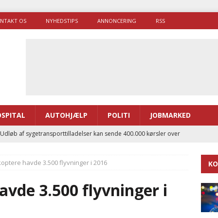
NTAKT OS
NYHEDSTIPS
ANNONCERING
RSS
SPITAL
AUTOHJÆLP
POLITI
JOBMARKED
 Udløb af sygetransporttilladelser kan sende 400.000 kørsler over
ITAL
optere havde 3.500 flyvninger i 2016
KO
ance og el-sygetransportvogn til Samsø
PRÆHOSPITAL
enerne brugte lidt længere tid på at komme af sted i 2025
vde 3.500 flyvninger i
g politiuddannelse skal ruste betjentene til mere kompleks