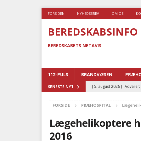
FORSIDEN
NYHEDSBREV
OM OS
KO
BEREDSKABSINFO
BEREDSKABETS NETAVIS
112-PULS
BRANDVÆSEN
PRÆHO
[ 5. august 2026 ]
Advarer:
SENESTE NYT
i det offentlige
PRÆHOSP
FORSIDE
PRÆHOSPITAL
Lægehelik
[ 5. august 2026 ]
Ny ambul
[ 4. august 2026 ]
Brandvæs
Lægehelikoptere ha
BRANDVÆSEN
2016
[ 4. august 2026 ]
Ny treåri