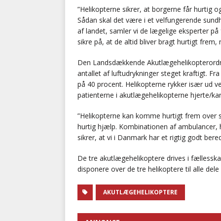
”Helikopterne sikrer, at borgerne får hurtig o
Sådan skal det være i et velfungerende sun
af landet, samler vi de lægelige eksperter på
sikre på, at de altid bliver bragt hurtigt frem
Den Landsdækkende Akutlægehelikopterordning
antallet af luftudrykninger steget kraftigt. Fra
på 40 procent. Helikopterne rykker især ud ve
patienterne i akutlægehelikopterne hjerte/ka
”Helikopterne kan komme hurtigt frem over sto
hurtig hjælp. Kombinationen af ambulancer, 
sikrer, at vi i Danmark har et rigtig godt ber
De tre akutlægehelikoptere drives i fælless
disponere over de tre helikoptere til alle dele 
AKUTLÆGEHELIKOPTERE