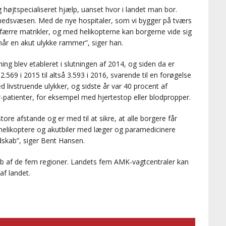
g højtspecialiseret hjælp, uanset hvor i landet man bor.
dhedsvæsen. Med de nye hospitaler, som vi bygger på tværs
 færre matrikler, og med helikopterne kan borgerne vide sig
, når en akut ulykke rammer”, siger han.
 blev etableret i slutningen af 2014, og siden da er
 2.569 i 2015 til altså 3.593 i 2016, svarende til en forøgelse
d livstruende ulykker, og sidste år var 40 procent af
r-patienter, for eksempel med hjertestop eller blodpropper.
re afstande og er med til at sikre, at alle borgere får
helikoptere og akutbiler med læger og paramedicinere
edskab”, siger Bent Hansen.
kab af de fem regioner. Landets fem AMK-vagtcentraler kan
af landet.