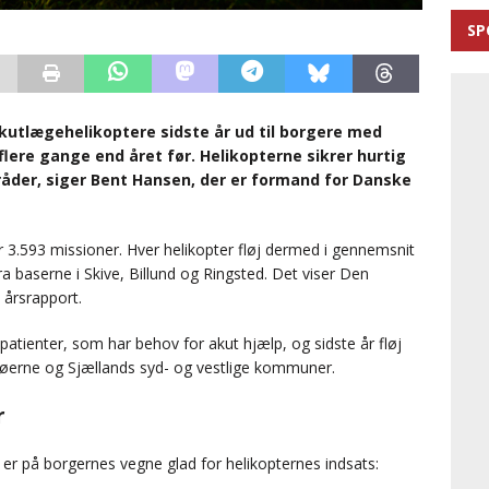
SP
akutlægehelikoptere sidste år ud til borgere med
flere gange end året før. Helikopterne sikrer hurtig
råder, siger Bent Hansen, der er formand for Danske
r 3.593 missioner. Hver helikopter fløj dermed i gennemsnit
a baserne i Skive, Billund og Ringsted. Det viser Den
årsrapport.
atienter, som har behov for akut hjælp, og sidste år fløj
, øerne og Sjællands syd- og vestlige kommuner.
r
r på borgernes vegne glad for helikopternes indsats: