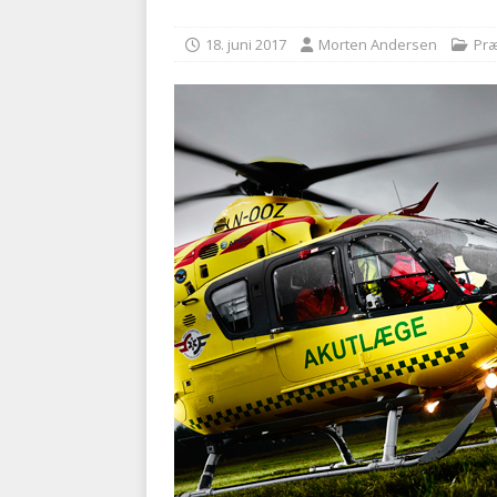
kriminalitet
POLITI
18. juni 2017
Morten Andersen
Præ
[ 6. august 2026 ]
Brandvæs
BRANDVÆSEN