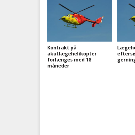
Kontrakt på
Lægehe
akutlægehelikopter
eftersø
forlænges med 18
gernin
måneder