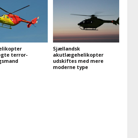
likopter
Sjællandsk
gte terror-
akutlægehelikopter
gsmand
udskiftes med mere
moderne type