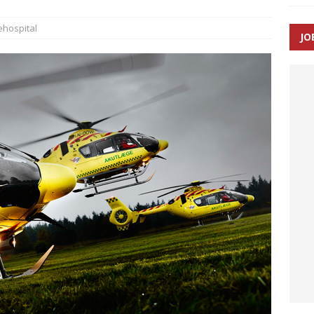
hospital
JO
enernes gennemsnitlige responstid steg med 9 sekunder i 2025