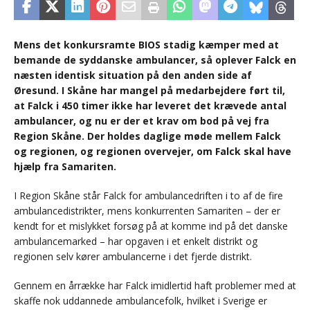
Mens det konkursramte BIOS stadig kæmper med at
bemande de syddanske ambulancer, så oplever Falck en
næsten identisk situation på den anden side af
Øresund. I Skåne har mangel på medarbejdere ført til,
at Falck i 450 timer ikke har leveret det krævede antal
ambulancer, og nu er der et krav om bod på vej fra
Region Skåne. Der holdes daglige møde mellem Falck
og regionen, og regionen overvejer, om Falck skal have
hjælp fra Samariten.
I Region Skåne står Falck for ambulancedriften i to af de fire
ambulancedistrikter, mens konkurrenten Samariten – der er
kendt for et mislykket forsøg på at komme ind på det danske
ambulancemarked – har opgaven i et enkelt distrikt og
regionen selv kører ambulancerne i det fjerde distrikt.
Gennem en årrække har Falck imidlertid haft problemer med at
skaffe nok uddannede ambulancefolk, hvilket i Sverige er