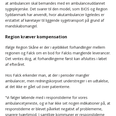
at ambulancen skal bemandes med en ambulanceuddannet
sygeplejerske. Det svarer til den model, som BIOS og Region
Syddanmark har anvendt, hvor akutambulancer ligeledes er
erstattet af køretøjer til liggende sygetransport på grund af
mandskabsmangel.
Region kræver kompensation
Ifølge Region Skåne er der i øjeblikket forhandlinger mellem
regionen og Falck om en bod for Falcks manglende leverancer.
Det ventes dog, at forhandlingerne først kan afsluttes i løbet
af efteråret.
Hos Falck erkender man, at der i perioder mangler
ambulancer, men redningskorpset understreger i en udtalelse,
at det ikke er gået ud over patienterne.
”Vi følger løbende med i responstiderne for vores
ambulancetjeneste, og vi har ikke set nogen indikationer på, at
responstiderne er blevet påvirket negativt af problemerne,
snarere tværtimod. I samtlige kommuner er responstiderne