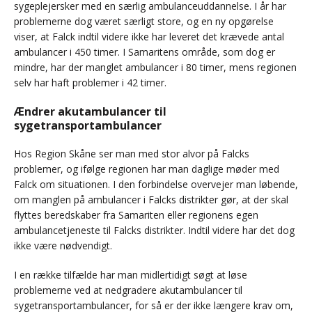
sygeplejersker med en særlig ambulanceuddannelse. I år har
problemerne dog været særligt store, og en ny opgørelse
viser, at Falck indtil videre ikke har leveret det krævede antal
ambulancer i 450 timer. I Samaritens område, som dog er
mindre, har der manglet ambulancer i 80 timer, mens regionen
selv har haft problemer i 42 timer.
Ændrer akutambulancer til
sygetransportambulancer
Hos Region Skåne ser man med stor alvor på Falcks
problemer, og ifølge regionen har man daglige møder med
Falck om situationen. I den forbindelse overvejer man løbende,
om manglen på ambulancer i Falcks distrikter gør, at der skal
flyttes beredskaber fra Samariten eller regionens egen
ambulancetjeneste til Falcks distrikter. Indtil videre har det dog
ikke være nødvendigt.
I en række tilfælde har man midlertidigt søgt at løse
problemerne ved at nedgradere akutambulancer til
sygetransportambulancer, for så er der ikke længere krav om,