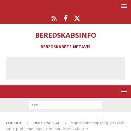
BEREDSKABSINFO
BEREDSKABETS NETAVIS
FORSIDE
PRÆHOSPITAL
Mandskabsmangel giver Falck
store problemer med at bemande ambulancer