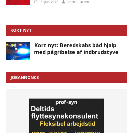
13. juni 2012
Patrick Larsen
KORT NYT
Kort nyt: Beredskabs båd hjalp
med pågribelse af indbrudstyve
JOBANNONCE