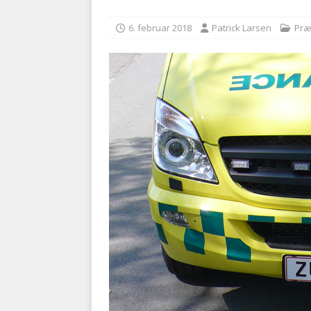
[ 5. august 2026 ]
Ny ambul
6. februar 2018
Patrick Larsen
Præ
[ 8. august 2026 ]
Klagenæv
tilbudsfristen
PRÆHOSPI