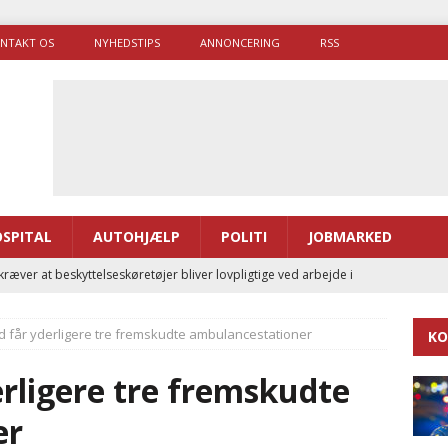
NTAKT OS
NYHEDSTIPS
ANNONCERING
RSS
SPITAL
AUTOHJÆLP
POLITI
JOBMARKED
ræver at beskyttelseskøretøjer bliver lovpligtige ved arbejde i
nd får yderligere tre fremskudte ambulancestationer
KO
enernes gennemsnitlige responstid steg med 9 sekunder i 2025
erligere tre fremskudte
 Udløb af sygetransporttilladelser kan sende 400.000 kørsler over
er
ITAL