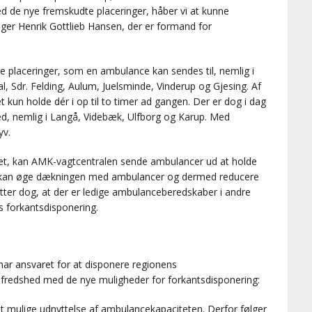
ed de nye fremskudte placeringer, håber vi at kunne
iger Henrik Gottlieb Hansen, der er formand for
e placeringer, som en ambulance kan sendes til, nemlig i
l, Sdr. Felding, Aulum, Juelsminde, Vinderup og Gjesing. Af
un holde dér i op til to timer ad gangen. Der er dog i dag
d, nemlig i Langå, Videbæk, Ulfborg og Karup. Med
yv.
det, kan AMK-vagtcentralen sende ambulancer ud at holde
an kan øge dækningen med ambulancer og dermed reducere
tter dog, at der er ledige ambulanceberedskaber i andre
s forkantsdisponering.
har ansvaret for at disponere regionens
lfredshed med de nye muligheder for forkantsdisponering:
edst mulige udnyttelse af ambulancekapaciteten. Derfor følger