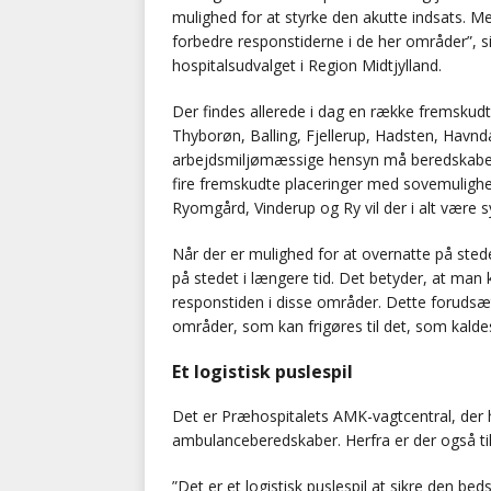
mulighed for at styrke den akutte indsats. M
forbedre responstiderne i de her områder”, s
hospitalsudvalget i Region Midtjylland.
Der findes allerede i dag en række fremskudt
Thyborøn, Balling, Fjellerup, Hadsten, Havnda
arbejdsmiljømæssige hensyn må beredskabet k
fire fremskudte placeringer med sovemulighe
Ryomgård, Vinderup og Ry vil der i alt være s
Når der er mulighed for at overnatte på ste
på stedet i længere tid. Det betyder, at m
responstiden i disse områder. Dette forudsæ
områder, som kan frigøres til det, som kalde
Et logistisk puslespil
Det er Præhospitalets AMK-vagtcentral, der 
ambulanceberedskaber. Herfra er der også ti
”Det er et logistisk puslespil at sikre den b