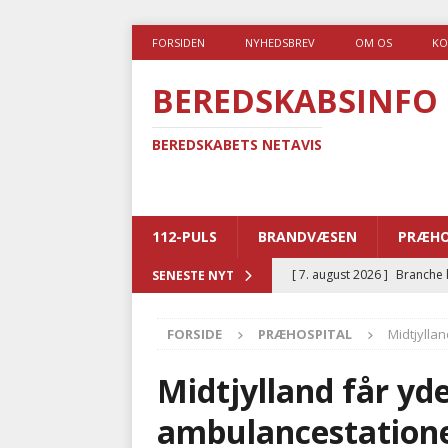
FORSIDEN
NYHEDSBREV
OM OS
KO
BEREDSKABSINFO
BEREDSKABETS NETAVIS
112-PULS
BRANDVÆSEN
PRÆHO
[ 7. august 2026 ]
Branche k
SENESTE NYT
nødsporet
AUTOHJÆLP
FORSIDE
PRÆHOSPITAL
Midtjylla
[ 6. august 2026 ]
Brandvæs
BRANDVÆSEN
Midtjylland får yd
[ 5. august 2026 ]
Advarer:
ambulancestation
i det offentlige
PRÆHOSP