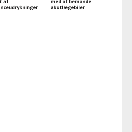
t af
med at bemande
nceudrykninger
akutlægebiler