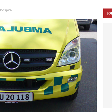
ance og el-sygetransportvogn til Samsø
PRÆHOSPITAL
hospital
JO
n: Tilbud på patienttransport kunne ikke ændres efter
TAL