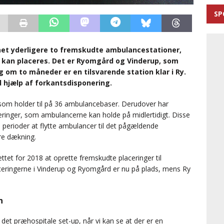
SP
ået yderligere to fremskudte ambulancestationer,
 kan placeres. Det er Ryomgård og Vinderup, som
g om to måneder er en tilsvarende station klar i Ry.
d hjælp af forkantsdisponering.
 som holder til på 36 ambulancebaser. Derudover har
ringer, som ambulancerne kan holde på midlertidigt. Disse
 perioder at flytte ambulancer til det pågældende
re dækning.
tet for 2018 at oprette fremskudte placeringer til
ceringerne i Vinderup og Ryomgård er nu på plads, mens Ry
n
 det præhospitale set-up, når vi kan se at der er en