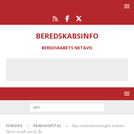
BEREDSKABSINFO
BEREDSKABETS NETAVIS
FORSIDE
PRÆHOSPITAL
Nye ambulanceregler træder
først i kraft om to år