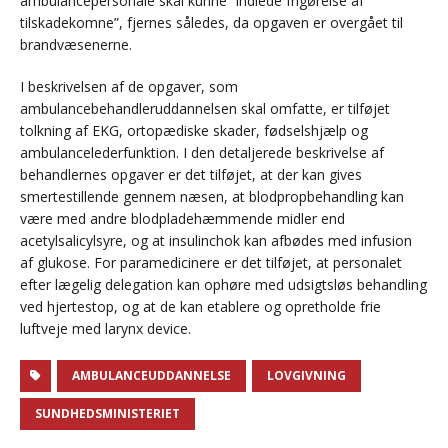
ambulancepersonale skal kunne ”indlede frigørelse af
tilskadekomne”, fjernes således, da opgaven er overgået til
brandvæsenerne.
I beskrivelsen af de opgaver, som
ambulancebehandleruddannelsen skal omfatte, er tilføjet
tolkning af EKG, ortopædiske skader, fødselshjælp og
ambulancelederfunktion. I den detaljerede beskrivelse af
behandlernes opgaver er det tilføjet, at der kan gives
smertestillende gennem næsen, at blodpropbehandling kan
være med andre blodpladehæmmende midler end
acetylsalicylsyre, og at insulinchok kan afbødes med infusion
af glukose. For paramedicinere er det tilføjet, at personalet
efter lægelig delegation kan ophøre med udsigtsløs behandling
ved hjertestop, og at de kan etablere og opretholde frie
luftveje med larynx device.
AMBULANCEUDDANNELSE
LOVGIVNING
SUNDHEDSMINISTERIET