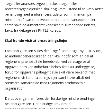
læge eller anæstesisygeplejerske. Lægen eller
anæstesisygeplejersken skal dog være i stand til at iværksætte
behandling med ambulancens udstyr som minimum på
minimum på samme niveau som en ambulancebehandler
samt have dokumenteret kendskab til livreddende indsats,
f.eks. fra deltagelse i PHTLS-kursus.
Skal kende visitationsretningslinjer
I bekendtgørelsen stilles der – også som noget nyt – krav om,
at ambulanceberedskaber, der ikke indgår som en del af
regionens præhospitale beredskab, ved varetagelse af
opgaver, som kan indbefatte behov for akut indlæggelse,
forud for opgavens påbegyndelse skal være bekendt med
regionens visitationsretningslinjer samt have aftalt det
nærmere samarbejde med regionens præhospitale
organisation.
Derudover gennemføres der forskellige mindre ændringer i
bekendtgørelsen. Det hidtidige krav om, at