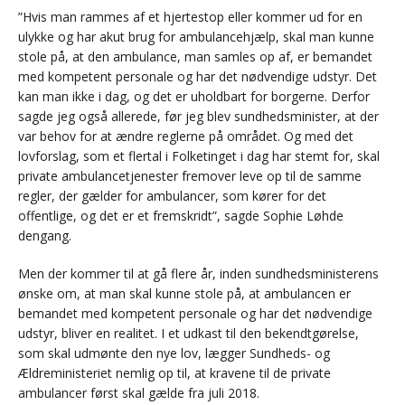
”Hvis man rammes af et hjertestop eller kommer ud for en
ulykke og har akut brug for ambulancehjælp, skal man kunne
stole på, at den ambulance, man samles op af, er bemandet
med kompetent personale og har det nødvendige udstyr. Det
kan man ikke i dag, og det er uholdbart for borgerne. Derfor
sagde jeg også allerede, før jeg blev sundhedsminister, at der
var behov for at ændre reglerne på området. Og med det
lovforslag, som et flertal i Folketinget i dag har stemt for, skal
private ambulancetjenester fremover leve op til de samme
regler, der gælder for ambulancer, som kører for det
offentlige, og det er et fremskridt”, sagde Sophie Løhde
dengang.
Men der kommer til at gå flere år, inden sundhedsministerens
ønske om, at man skal kunne stole på, at ambulancen er
bemandet med kompetent personale og har det nødvendige
udstyr, bliver en realitet. I et udkast til den bekendtgørelse,
som skal udmønte den nye lov, lægger Sundheds- og
Ældreministeriet nemlig op til, at kravene til de private
ambulancer først skal gælde fra juli 2018.