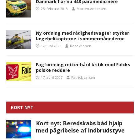
Danmark har nu 448 paramedicinere
25. februar 2013
Morten Andersen
Ny ordning med rådighedsvagter styrker
lægehelikopterne i sommermånederne
12. juni 2022
Redaktionen
Fagforening retter hård kritik mod Falcks
polske reddere
17. april 2007
Patrick Larsen
KORT NYT
Kort nyt: Beredskabs båd hjalp
med pågribelse af indbrudstyve